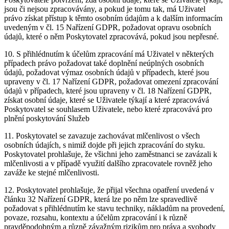
jsou či nejsou zpracovávány, a pokud je tomu tak, má Uživatel
právo získat přístup k těmto osobním údajům a k dalším informacím
uvedeným v čl. 15 Nařízení GDPR, požadovat opravu osobních
údajů, které o něm Poskytovatel zpracovává, pokud jsou nepřesné.
10. S přihlédnutím k účelům zpracování má Uživatel v některých
případech právo požadovat také doplnění neúplných osobních
údajů, požadovat výmaz osobních údajů v případech, které jsou
upraveny v čl. 17 Nařízení GDPR, požadovat omezení zpracování
údajů v případech, které jsou upraveny v čl. 18 Nařízení GDPR,
získat osobní údaje, které se Uživatele týkají a které zpracovává
Poskytovatel se souhlasem Uživatele, nebo které zpracovává pro
plnění poskytování Služeb
11. Poskytovatel se zavazuje zachovávat mlčenlivost o všech
osobních údajích, s nimiž dojde při jejich zpracování do styku.
Poskytovatel prohlašuje, že všichni jeho zaměstnanci se zavázali k
mlčenlivosti a v případě využití dalšího zpracovatele rovněž jeho
zaváže ke stejné mlčenlivosti.
12. Poskytovatel prohlašuje, že přijal všechna opatření uvedená v
článku 32 Nařízení GDPR, která lze po něm lze spravedlivě
požadovat s přihlédnutím ke stavu techniky, nákladům na provedení,
povaze, rozsahu, kontextu a účelům zpracování i k různě
pravděpodobným a různě závažným rizikům pro práva a svobody