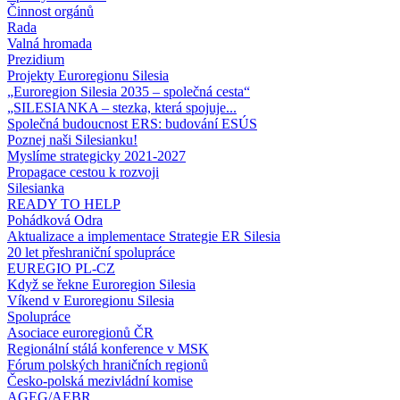
Činnost orgánů
Rada
Valná hromada
Prezidium
Projekty Euroregionu Silesia
„Euroregion Silesia 2035 – společná cesta“
„SILESIANKA – stezka, která spojuje...
Společná budoucnost ERS: budování ESÚS
Poznej naši Silesianku!
Myslíme strategicky 2021-2027
Propagace cestou k rozvoji
Silesianka
READY TO HELP
Pohádková Odra
Aktualizace a implementace Strategie ER Silesia
20 let přeshraniční spolupráce
EUREGIO PL-CZ
Když se řekne Euroregion Silesia
Víkend v Euroregionu Silesia
Spolupráce
Asociace euroregionů ČR
Regionální stálá konference v MSK
Fórum polských hraničních regionů
Česko-polská mezivládní komise
AGEG/AEBR