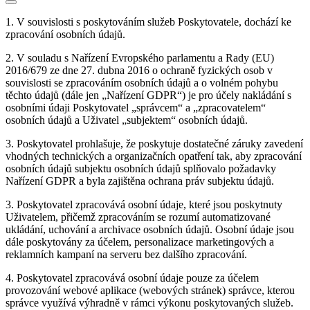
1. V souvislosti s poskytováním služeb Poskytovatele, dochází ke
zpracování osobních údajů.
2. V souladu s Nařízení Evropského parlamentu a Rady (EU)
2016/679 ze dne 27. dubna 2016 o ochraně fyzických osob v
souvislosti se zpracováním osobních údajů a o volném pohybu
těchto údajů (dále jen „Nařízení GDPR“) je pro účely nakládání s
osobními údaji Poskytovatel „správcem“ a „zpracovatelem“
osobních údajů a Uživatel „subjektem“ osobních údajů.
3. Poskytovatel prohlašuje, že poskytuje dostatečné záruky zavedení
vhodných technických a organizačních opatření tak, aby zpracování
osobních údajů subjektu osobních údajů splňovalo požadavky
Nařízení GDPR a byla zajištěna ochrana práv subjektu údajů.
3. Poskytovatel zpracovává osobní údaje, které jsou poskytnuty
Uživatelem, přičemž zpracováním se rozumí automatizované
ukládání, uchování a archivace osobních údajů. Osobní údaje jsou
dále poskytovány za účelem, personalizace marketingových a
reklamních kampaní na serveru bez dalšího zpracování.
4. Poskytovatel zpracovává osobní údaje pouze za účelem
provozování webové aplikace (webových stránek) správce, kterou
správce využívá výhradně v rámci výkonu poskytovaných služeb.