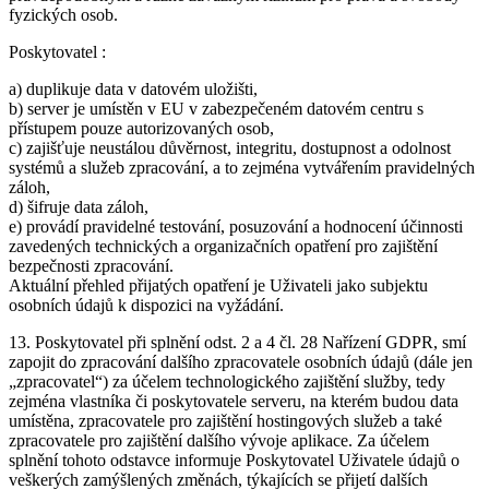
fyzických osob.
Poskytovatel :
a) duplikuje data v datovém uložišti,
b) server je umístěn v EU v zabezpečeném datovém centru s
přístupem pouze autorizovaných osob,
c) zajišťuje neustálou důvěrnost, integritu, dostupnost a odolnost
systémů a služeb zpracování, a to zejména vytvářením pravidelných
záloh,
d) šifruje data záloh,
e) provádí pravidelné testování, posuzování a hodnocení účinnosti
zavedených technických a organizačních opatření pro zajištění
bezpečnosti zpracování.
Aktuální přehled přijatých opatření je Uživateli jako subjektu
osobních údajů k dispozici na vyžádání.
13. Poskytovatel při splnění odst. 2 a 4 čl. 28 Nařízení GDPR, smí
zapojit do zpracování dalšího zpracovatele osobních údajů (dále jen
„zpracovatel“) za účelem technologického zajištění služby, tedy
zejména vlastníka či poskytovatele serveru, na kterém budou data
umístěna, zpracovatele pro zajištění hostingových služeb a také
zpracovatele pro zajištění dalšího vývoje aplikace. Za účelem
splnění tohoto odstavce informuje Poskytovatel Uživatele údajů o
veškerých zamýšlených změnách, týkajících se přijetí dalších