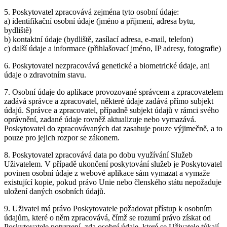
5. Poskytovatel zpracovává zejména tyto osobní údaje:
a) identifikační osobní údaje (jméno a příjmení, adresa bytu,
bydliště)
b) kontaktní údaje (bydliště, zasílací adresa, e-mail, telefon)
c) další údaje a informace (přihlašovací jméno, IP adresy, fotografie)
6. Poskytovatel nezpracovává genetické a biometrické údaje, ani
údaje o zdravotním stavu.
7. Osobní údaje do aplikace provozované správcem a zpracovatelem
zadává správce a zpracovatel, některé údaje zadává přímo subjekt
údajů. Správce a zpracovatel, případně subjekt údajů v rámci svého
oprávnění, zadané údaje rovněž aktualizuje nebo vymazává.
Poskytovatel do zpracovávaných dat zasahuje pouze výjimečně, a to
pouze pro jejich rozpor se zákonem.
8. Poskytovatel zpracovává data po dobu využívání Služeb
Uživatelem. V případě ukončení poskytování služeb je Poskytovatel
povinen osobní údaje z webové aplikace sám vymazat a vymaže
existující kopie, pokud právo Unie nebo členského státu nepožaduje
uložení daných osobních údajů.
9. Uživatel má právo Poskytovatele požadovat přístup k osobním
údajům, které o něm zpracovává, čímž se rozumí právo získat od
Poskytovatele potvrzení, zda osobní údaje, které se Uživatele týkají,