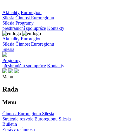
Aktuality
Euroregion
Silesia
Činnost Euroregionu
Silesia
Programy
přeshraniční spolupráce
Kontakty
Aktuality
Euroregion
Silesia
Činnost Euroregionu
Silesia
Programy
přeshraniční spolupráce
Kontakty
Menu
Rada
Menu
Činnost Euroregionu Silesia
Strategie rozvoje Euroregionu Silesia
Bulletin
Zprávy o činnosti