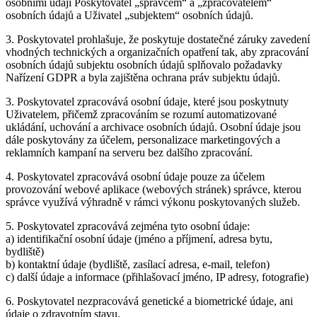
osobními údaji Poskytovatel „správcem“ a „zpracovatelem“
osobních údajů a Uživatel „subjektem“ osobních údajů.
3. Poskytovatel prohlašuje, že poskytuje dostatečné záruky zavedení
vhodných technických a organizačních opatření tak, aby zpracování
osobních údajů subjektu osobních údajů splňovalo požadavky
Nařízení GDPR a byla zajištěna ochrana práv subjektu údajů.
3. Poskytovatel zpracovává osobní údaje, které jsou poskytnuty
Uživatelem, přičemž zpracováním se rozumí automatizované
ukládání, uchování a archivace osobních údajů. Osobní údaje jsou
dále poskytovány za účelem, personalizace marketingových a
reklamních kampaní na serveru bez dalšího zpracování.
4. Poskytovatel zpracovává osobní údaje pouze za účelem
provozování webové aplikace (webových stránek) správce, kterou
správce využívá výhradně v rámci výkonu poskytovaných služeb.
5. Poskytovatel zpracovává zejména tyto osobní údaje:
a) identifikační osobní údaje (jméno a příjmení, adresa bytu,
bydliště)
b) kontaktní údaje (bydliště, zasílací adresa, e-mail, telefon)
c) další údaje a informace (přihlašovací jméno, IP adresy, fotografie)
6. Poskytovatel nezpracovává genetické a biometrické údaje, ani
údaje o zdravotním stavu.