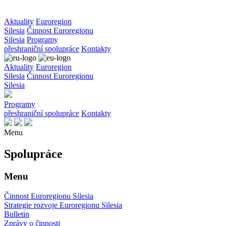
Aktuality
Euroregion
Silesia
Činnost Euroregionu
Silesia
Programy
přeshraniční spolupráce
Kontakty
Aktuality
Euroregion
Silesia
Činnost Euroregionu
Silesia
Programy
přeshraniční spolupráce
Kontakty
Menu
Spolupráce
Menu
Činnost Euroregionu Silesia
Strategie rozvoje Euroregionu Silesia
Bulletin
Zprávy o činnosti