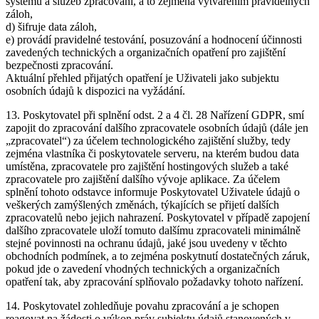
systémů a služeb zpracování, a to zejména vytvářením pravidelných
záloh,
d) šifruje data záloh,
e) provádí pravidelné testování, posuzování a hodnocení účinnosti
zavedených technických a organizačních opatření pro zajištění
bezpečnosti zpracování.
Aktuální přehled přijatých opatření je Uživateli jako subjektu
osobních údajů k dispozici na vyžádání.
13. Poskytovatel při splnění odst. 2 a 4 čl. 28 Nařízení GDPR, smí
zapojit do zpracování dalšího zpracovatele osobních údajů (dále jen
„zpracovatel“) za účelem technologického zajištění služby, tedy
zejména vlastníka či poskytovatele serveru, na kterém budou data
umístěna, zpracovatele pro zajištění hostingových služeb a také
zpracovatele pro zajištění dalšího vývoje aplikace. Za účelem
splnění tohoto odstavce informuje Poskytovatel Uživatele údajů o
veškerých zamýšlených změnách, týkajících se přijetí dalších
zpracovatelů nebo jejich nahrazení. Poskytovatel v případě zapojení
dalšího zpracovatele uloží tomuto dalšímu zpracovateli minimálně
stejné povinnosti na ochranu údajů, jaké jsou uvedeny v těchto
obchodních podmínek, a to zejména poskytnutí dostatečných záruk,
pokud jde o zavedení vhodných technických a organizačních
opatření tak, aby zpracování splňovalo požadavky tohoto nařízení.
14. Poskytovatel zohledňuje povahu zpracování a je schopen
reagovat na žádosti o výkon práv subjektu údajů stanovených v