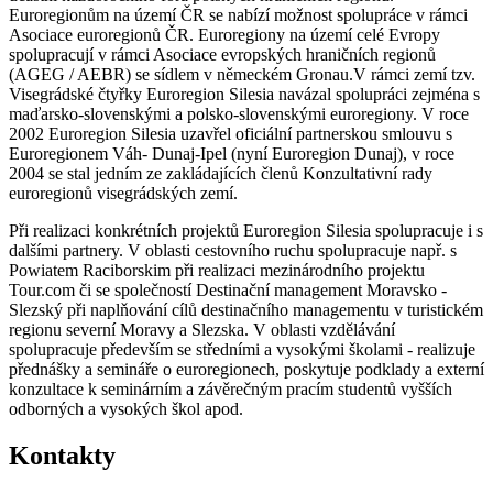
Euroregionům na území ČR se nabízí možnost spolupráce v rámci
Asociace euroregionů ČR. Euroregiony na území celé Evropy
spolupracují v rámci Asociace evropských hraničních regionů
(AGEG / AEBR) se sídlem v německém Gronau.V rámci zemí tzv.
Visegrádské čtyřky Euroregion Silesia navázal spolupráci zejména s
maďarsko-slovenskými a polsko-slovenskými euroregiony. V roce
2002 Euroregion Silesia uzavřel oficiální partnerskou smlouvu s
Euroregionem Váh- Dunaj-Ipel (nyní Euroregion Dunaj), v roce
2004 se stal jedním ze zakládajících členů Konzultativní rady
euroregionů visegrádských zemí.
Při realizaci konkrétních projektů Euroregion Silesia spolupracuje i s
dalšími partnery. V oblasti cestovního ruchu spolupracuje např. s
Powiatem Raciborskim při realizaci mezinárodního projektu
Tour.com či se společností Destinační management Moravsko -
Slezský při naplňování cílů destinačního managementu v turistickém
regionu severní Moravy a Slezska. V oblasti vzdělávání
spolupracuje především se středními a vysokými školami - realizuje
přednášky a semináře o euroregionech, poskytuje podklady a externí
konzultace k seminárním a závěrečným pracím studentů vyšších
odborných a vysokých škol apod.
Kontakty