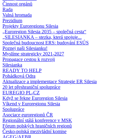
Činnost orgánů
Rada
Valná hromada
Prezidium
Projekty Euroregionu Silesia
„Euroregion Silesia 2035 – společná cesta“
„SILESIANKA – stezka, která spojuje...
Společná budoucnost ERS: budování ESÚS
Poznej naši Silesianku!
Myslíme strategicky 2021-2027
Propagace cestou k rozvoji
Silesianka
READY TO HELP
Pohádková Odra
Aktualizace a implementace Strategie ER Silesia
20 let přeshraniční spolupráce
EUREGIO PL-CZ
Když se řekne Euroregion Silesia
Víkend v Euroregionu Silesia
Spolupráce
Asociace euroregionů ČR
Regionální stálá konference v MSK
Fórum polských hraničních regionů
Česko-polská mezivládní komise
AGEG/AEBR