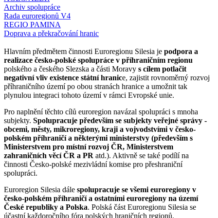
Archiv spolupráce
Rada euroregionů V4
REGIO PAMINA
Doprava a překračování hranic
Hlavním předmětem činnosti Euroregionu Silesia je
podpora a
realizace česko-polské spolupráce v příhraničním regionu
polského a českého Slezska a části Moravy
s cílem potlačit
negativní vliv existence státní hranic
e, zajistit rovnoměrný rozvoj
příhraničního území po obou stranách hranice a umožnit tak
plynulou integraci tohoto území v rámci Evropské unie.
Pro naplnění těchto cílů euroregion navázal spolupráci s mnoha
subjekty.
Spolupracuje především se subjekty veřejné správy -
obcemi, městy, mikroregiony, kraji a vojvodstvími v česko-
polském příhraničí a některými ministerstvy (především s
Ministerstvem pro místní rozvoj ČR, Ministerstvem
zahraničních věcí ČR a PR
atd.). Aktivně se také podílí na
činnosti Česko-polské mezivládní komise pro přeshraniční
spolupráci.
Euroregion Silesia dále
spolupracuje se všemi euroregiony v
česko-polském příhraničí a ostatními euroregiony na území
České republiky a Polska
. Polská část Euroregionu Silesia se
účastní každoročního fóra polských hraničních regionů.