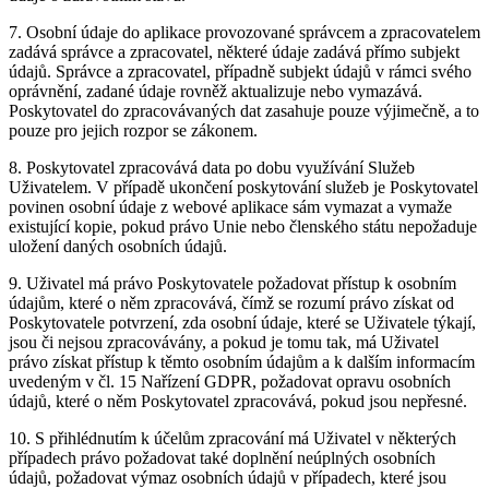
7. Osobní údaje do aplikace provozované správcem a zpracovatelem
zadává správce a zpracovatel, některé údaje zadává přímo subjekt
údajů. Správce a zpracovatel, případně subjekt údajů v rámci svého
oprávnění, zadané údaje rovněž aktualizuje nebo vymazává.
Poskytovatel do zpracovávaných dat zasahuje pouze výjimečně, a to
pouze pro jejich rozpor se zákonem.
8. Poskytovatel zpracovává data po dobu využívání Služeb
Uživatelem. V případě ukončení poskytování služeb je Poskytovatel
povinen osobní údaje z webové aplikace sám vymazat a vymaže
existující kopie, pokud právo Unie nebo členského státu nepožaduje
uložení daných osobních údajů.
9. Uživatel má právo Poskytovatele požadovat přístup k osobním
údajům, které o něm zpracovává, čímž se rozumí právo získat od
Poskytovatele potvrzení, zda osobní údaje, které se Uživatele týkají,
jsou či nejsou zpracovávány, a pokud je tomu tak, má Uživatel
právo získat přístup k těmto osobním údajům a k dalším informacím
uvedeným v čl. 15 Nařízení GDPR, požadovat opravu osobních
údajů, které o něm Poskytovatel zpracovává, pokud jsou nepřesné.
10. S přihlédnutím k účelům zpracování má Uživatel v některých
případech právo požadovat také doplnění neúplných osobních
údajů, požadovat výmaz osobních údajů v případech, které jsou