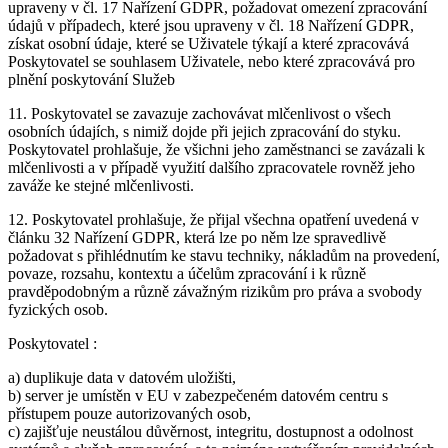
upraveny v čl. 17 Nařízení GDPR, požadovat omezení zpracování
údajů v případech, které jsou upraveny v čl. 18 Nařízení GDPR,
získat osobní údaje, které se Uživatele týkají a které zpracovává
Poskytovatel se souhlasem Uživatele, nebo které zpracovává pro
plnění poskytování Služeb
11. Poskytovatel se zavazuje zachovávat mlčenlivost o všech
osobních údajích, s nimiž dojde při jejich zpracování do styku.
Poskytovatel prohlašuje, že všichni jeho zaměstnanci se zavázali k
mlčenlivosti a v případě využití dalšího zpracovatele rovněž jeho
zaváže ke stejné mlčenlivosti.
12. Poskytovatel prohlašuje, že přijal všechna opatření uvedená v
článku 32 Nařízení GDPR, která lze po něm lze spravedlivě
požadovat s přihlédnutím ke stavu techniky, nákladům na provedení,
povaze, rozsahu, kontextu a účelům zpracování i k různě
pravděpodobným a různě závažným rizikům pro práva a svobody
fyzických osob.
Poskytovatel :
a) duplikuje data v datovém uložišti,
b) server je umístěn v EU v zabezpečeném datovém centru s
přístupem pouze autorizovaných osob,
c) zajišťuje neustálou důvěrnost, integritu, dostupnost a odolnost