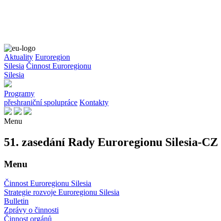
Aktuality
Euroregion
Silesia
Činnost Euroregionu
Silesia
Programy
přeshraniční spolupráce
Kontakty
Menu
51. zasedání Rady Euroregionu Silesia-CZ
Menu
Činnost Euroregionu Silesia
Strategie rozvoje Euroregionu Silesia
Bulletin
Zprávy o činnosti
Činnost orgánů