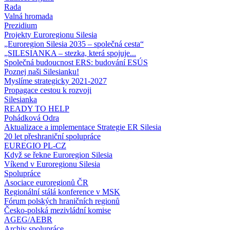
Rada
Valná hromada
Prezidium
Projekty Euroregionu Silesia
„Euroregion Silesia 2035 – společná cesta“
„SILESIANKA – stezka, která spojuje...
Společná budoucnost ERS: budování ESÚS
Poznej naši Silesianku!
Myslíme strategicky 2021-2027
Propagace cestou k rozvoji
Silesianka
READY TO HELP
Pohádková Odra
Aktualizace a implementace Strategie ER Silesia
20 let přeshraniční spolupráce
EUREGIO PL-CZ
Když se řekne Euroregion Silesia
Víkend v Euroregionu Silesia
Spolupráce
Asociace euroregionů ČR
Regionální stálá konference v MSK
Fórum polských hraničních regionů
Česko-polská mezivládní komise
AGEG/AEBR
Archiv spolupráce