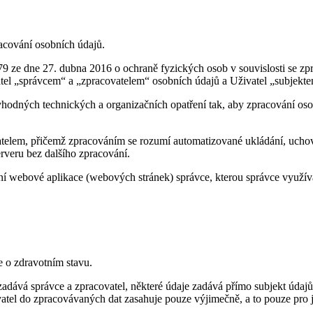
racování osobních údajů.
 ze dne 27. dubna 2016 o ochraně fyzických osob v souvislosti se zp
tel „správcem“ a „zpracovatelem“ osobních údajů a Uživatel „subjekt
 vhodných technických a organizačních opatření tak, aby zpracování o
vatelem, přičemž zpracováním se rozumí automatizované ukládání, ucho
rveru bez dalšího zpracování.
ní webové aplikace (webových stránek) správce, kterou správce využí
e o zdravotním stavu.
dává správce a zpracovatel, některé údaje zadává přímo subjekt údajů.
atel do zpracovávaných dat zasahuje pouze výjimečně, a to pouze pro 