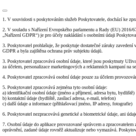
1. V souvislosti s poskytováním služeb Poskytovatele, dochází ke zp
2. V souladu s Nařízení Evropského parlamentu a Rady (EU) 2016/679
„Nařízení GDPR“) je pro účely nakládání s osobními údaji Poskytova
3. Poskytovatel prohlašuje, že poskytuje dostatečné záruky zavedení
GDPR a byla zajištěna ochrana práv subjektu údajů.
3. Poskytovatel zpracovává osobní údaje, které jsou poskytnuty Uži
za účelem, personalizace marketingových a reklamních kampaní na se
4. Poskytovatel zpracovává osobní údaje pouze za účelem provozová
5. Poskytovatel zpracovává zejména tyto osobní údaje:
a) identifikační osobní údaje (jméno a příjmení, adresa bytu, bydliště)
b) kontaktní údaje (bydliště, zasílací adresa, e-mail, telefon)
c) další údaje a informace (přihlašovací jméno, IP adresy, fotografie)
6. Poskytovatel nezpracovává genetické a biometrické údaje, ani údaj
7. Osobní údaje do aplikace provozované správcem a zpracovatelem za
oprávnění, zadané údaje rovněž aktualizuje nebo vymazává. Poskytov