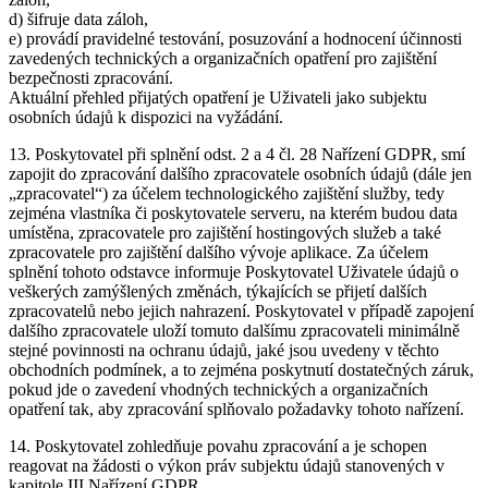
d) šifruje data záloh,
e) provádí pravidelné testování, posuzování a hodnocení účinnosti
zavedených technických a organizačních opatření pro zajištění
bezpečnosti zpracování.
Aktuální přehled přijatých opatření je Uživateli jako subjektu
osobních údajů k dispozici na vyžádání.
13. Poskytovatel při splnění odst. 2 a 4 čl. 28 Nařízení GDPR, smí
zapojit do zpracování dalšího zpracovatele osobních údajů (dále jen
„zpracovatel“) za účelem technologického zajištění služby, tedy
zejména vlastníka či poskytovatele serveru, na kterém budou data
umístěna, zpracovatele pro zajištění hostingových služeb a také
zpracovatele pro zajištění dalšího vývoje aplikace. Za účelem
splnění tohoto odstavce informuje Poskytovatel Uživatele údajů o
veškerých zamýšlených změnách, týkajících se přijetí dalších
zpracovatelů nebo jejich nahrazení. Poskytovatel v případě zapojení
dalšího zpracovatele uloží tomuto dalšímu zpracovateli minimálně
stejné povinnosti na ochranu údajů, jaké jsou uvedeny v těchto
obchodních podmínek, a to zejména poskytnutí dostatečných záruk,
pokud jde o zavedení vhodných technických a organizačních
opatření tak, aby zpracování splňovalo požadavky tohoto nařízení.
14. Poskytovatel zohledňuje povahu zpracování a je schopen
reagovat na žádosti o výkon práv subjektu údajů stanovených v
kapitole III Nařízení GDPR.