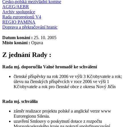
Česko-polská mezivládní komise
AGEG/AEBR
Archiv spolupráce
Rada euroregionů V4
REGIO PAMINA
Doprava a překračování hranic
Datum konání :
25. 10. 2005
Místo konání :
Opava
Z jednání Rady :
Rada mj. doporučila Valné hromadě ke schválení
členské příspěvky na rok 2006 ve výši 3 Kč/obyvatele a rok;
úlevu na členských příspěvcích v roce 2006 ve výši 1
Kč/obyvatele a rok pro členské obce z okresu Nový Jičín
Rada mj. schválila
záměr realizace projektu polské a anglické verze www
Euroregionu Silesia.
uzavření Smlouvy o poskytnutí dotace z rozpočtu
Moravskoslezského kraje na pokrytí spolufinancování