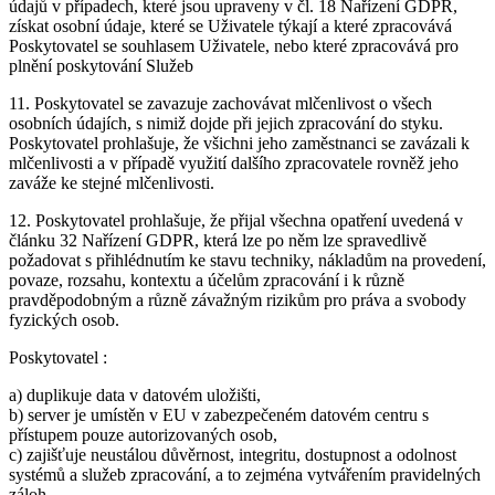
údajů v případech, které jsou upraveny v čl. 18 Nařízení GDPR,
získat osobní údaje, které se Uživatele týkají a které zpracovává
Poskytovatel se souhlasem Uživatele, nebo které zpracovává pro
plnění poskytování Služeb
11. Poskytovatel se zavazuje zachovávat mlčenlivost o všech
osobních údajích, s nimiž dojde při jejich zpracování do styku.
Poskytovatel prohlašuje, že všichni jeho zaměstnanci se zavázali k
mlčenlivosti a v případě využití dalšího zpracovatele rovněž jeho
zaváže ke stejné mlčenlivosti.
12. Poskytovatel prohlašuje, že přijal všechna opatření uvedená v
článku 32 Nařízení GDPR, která lze po něm lze spravedlivě
požadovat s přihlédnutím ke stavu techniky, nákladům na provedení,
povaze, rozsahu, kontextu a účelům zpracování i k různě
pravděpodobným a různě závažným rizikům pro práva a svobody
fyzických osob.
Poskytovatel :
a) duplikuje data v datovém uložišti,
b) server je umístěn v EU v zabezpečeném datovém centru s
přístupem pouze autorizovaných osob,
c) zajišťuje neustálou důvěrnost, integritu, dostupnost a odolnost
systémů a služeb zpracování, a to zejména vytvářením pravidelných
záloh,