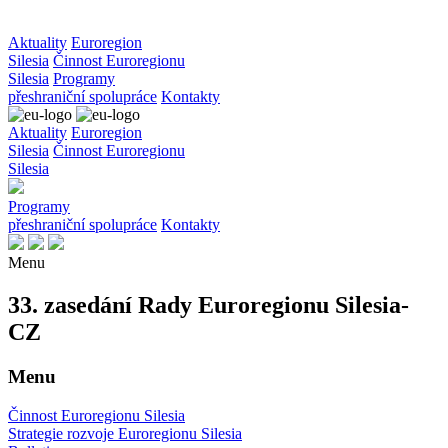
Aktuality
Euroregion
Silesia
Činnost Euroregionu
Silesia
Programy
přeshraniční spolupráce
Kontakty
Aktuality
Euroregion
Silesia
Činnost Euroregionu
Silesia
Programy
přeshraniční spolupráce
Kontakty
Menu
33. zasedání Rady Euroregionu Silesia-
CZ
Menu
Činnost Euroregionu Silesia
Strategie rozvoje Euroregionu Silesia