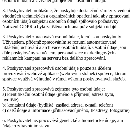
osobních údajů a Uživatel „subjektem“ osobních údajů.
3. Poskytovatel prohlašuje, že poskytuje dostatečné záruky zavedení
vhodných technických a organizačních opatření tak, aby zpracování
osobních údajů subjektu osobních údajů splňovalo požadavky
Nařízení GDPR a byla zajištěna ochrana práv subjektu údajů.
3. Poskytovatel zpracovává osobní údaje, které jsou poskytnuty
Uživatelem, přičemž zpracováním se rozumí automatizované
ukládání, uchování a archivace osobních údajů. Osobní údaje jsou
dále poskytovány za účelem, personalizace marketingových a
reklamních kampaní na serveru bez dalšího zpracování.
4. Poskytovatel zpracovává osobní údaje pouze za účelem
provozování webové aplikace (webových stránek) správce, kterou
správce využívá výhradně v rámci výkonu poskytovaných služeb.
5. Poskytovatel zpracovává zejména tyto osobní údaje:
a) identifikační osobní údaje (jméno a příjmení, adresa bytu,
bydliště)
b) kontaktní údaje (bydliště, zasílací adresa, e-mail, telefon)
c) další údaje a informace (přihlašovací jméno, IP adresy, fotografie)
6. Poskytovatel nezpracovává genetické a biometrické údaje, ani
údaje o zdravotním stavu.