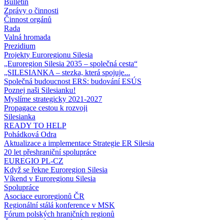
Bulletin
Zprávy o činnosti
Činnost orgánů
Rada
Valná hromada
Prezidium
Projekty Euroregionu Silesia
„Euroregion Silesia 2035 – společná cesta“
„SILESIANKA – stezka, která spojuje...
Společná budoucnost ERS: budování ESÚS
Poznej naši Silesianku!
Myslíme strategicky 2021-2027
Propagace cestou k rozvoji
Silesianka
READY TO HELP
Pohádková Odra
Aktualizace a implementace Strategie ER Silesia
20 let přeshraniční spolupráce
EUREGIO PL-CZ
Když se řekne Euroregion Silesia
Víkend v Euroregionu Silesia
Spolupráce
Asociace euroregionů ČR
Regionální stálá konference v MSK
Fórum polských hraničních regionů