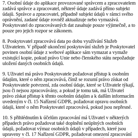
7. Osobní údaje do aplikace provozované správcem a zpracovatelem
zadává správce a zpracovatel, některé údaje zadává přímo subjekt
údajů. Správce a zpracovatel, případně subjekt údajů v rámci svého
oprávnění, zadané údaje rovněž aktualizuje nebo vymazává.
Poskytovatel do zpracovávaných dat zasahuje pouze výjimečně, a to
pouze pro jejich rozpor se zákonem.
8. Poskytovatel zpracovává data po dobu využívání Služeb
Uživatelem. V případě ukončení poskytování služeb je Poskytovatel
povinen osobní údaje z webové aplikace sám vymazat a vymaže
existující kopie, pokud právo Unie nebo členského státu nepožaduje
uložení daných osobních údajů.
9. Uživatel má právo Poskytovatele požadovat přístup k osobním
údajům, které o něm zpracovává, čímž se rozumí právo získat od
Poskytovatele potvrzení, zda osobní údaje, které se Uživatele týkají,
jsou či nejsou zpracovávány, a pokud je tomu tak, má Uživatel
právo získat přístup k těmto osobním údajům a k dalším informacím
uvedeným v čl. 15 Nařízení GDPR, požadovat opravu osobních
údajů, které o něm Poskytovatel zpracovává, pokud jsou nepřesné.
10. S přihlédnutím k účelům zpracování má Uživatel v některých
případech právo požadovat také doplnění neúplných osobních
údajů, požadovat výmaz osobních údajů v případech, které jsou
upraveny v čl. 17 Nařízení GDPR, požadovat omezení zpracování