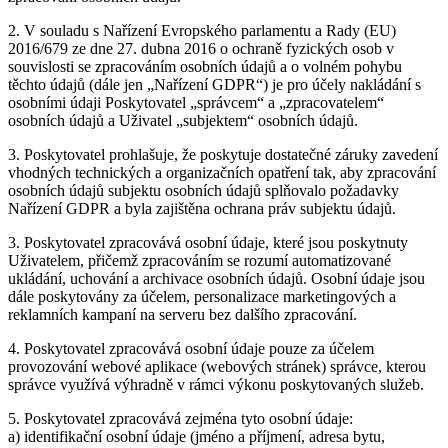
2. V souladu s Nařízení Evropského parlamentu a Rady (EU)
2016/679 ze dne 27. dubna 2016 o ochraně fyzických osob v
souvislosti se zpracováním osobních údajů a o volném pohybu
těchto údajů (dále jen „Nařízení GDPR“) je pro účely nakládání s
osobními údaji Poskytovatel „správcem“ a „zpracovatelem“
osobních údajů a Uživatel „subjektem“ osobních údajů.
3. Poskytovatel prohlašuje, že poskytuje dostatečné záruky zavedení
vhodných technických a organizačních opatření tak, aby zpracování
osobních údajů subjektu osobních údajů splňovalo požadavky
Nařízení GDPR a byla zajištěna ochrana práv subjektu údajů.
3. Poskytovatel zpracovává osobní údaje, které jsou poskytnuty
Uživatelem, přičemž zpracováním se rozumí automatizované
ukládání, uchování a archivace osobních údajů. Osobní údaje jsou
dále poskytovány za účelem, personalizace marketingových a
reklamních kampaní na serveru bez dalšího zpracování.
4. Poskytovatel zpracovává osobní údaje pouze za účelem
provozování webové aplikace (webových stránek) správce, kterou
správce využívá výhradně v rámci výkonu poskytovaných služeb.
5. Poskytovatel zpracovává zejména tyto osobní údaje:
a) identifikační osobní údaje (jméno a příjmení, adresa bytu,