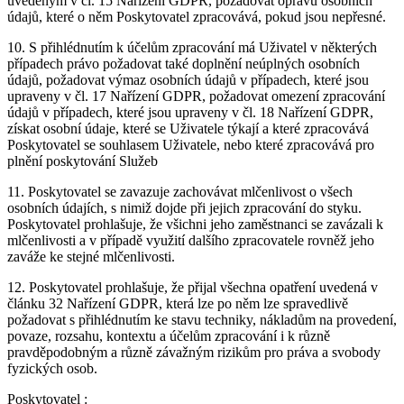
uvedeným v čl. 15 Nařízení GDPR, požadovat opravu osobních
údajů, které o něm Poskytovatel zpracovává, pokud jsou nepřesné.
10. S přihlédnutím k účelům zpracování má Uživatel v některých
případech právo požadovat také doplnění neúplných osobních
údajů, požadovat výmaz osobních údajů v případech, které jsou
upraveny v čl. 17 Nařízení GDPR, požadovat omezení zpracování
údajů v případech, které jsou upraveny v čl. 18 Nařízení GDPR,
získat osobní údaje, které se Uživatele týkají a které zpracovává
Poskytovatel se souhlasem Uživatele, nebo které zpracovává pro
plnění poskytování Služeb
11. Poskytovatel se zavazuje zachovávat mlčenlivost o všech
osobních údajích, s nimiž dojde při jejich zpracování do styku.
Poskytovatel prohlašuje, že všichni jeho zaměstnanci se zavázali k
mlčenlivosti a v případě využití dalšího zpracovatele rovněž jeho
zaváže ke stejné mlčenlivosti.
12. Poskytovatel prohlašuje, že přijal všechna opatření uvedená v
článku 32 Nařízení GDPR, která lze po něm lze spravedlivě
požadovat s přihlédnutím ke stavu techniky, nákladům na provedení,
povaze, rozsahu, kontextu a účelům zpracování i k různě
pravděpodobným a různě závažným rizikům pro práva a svobody
fyzických osob.
Poskytovatel :