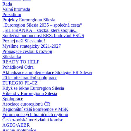
Rada
Valná hromada
Prezidium
Projekty Euroregionu Silesia
„Euroregion Silesia 2035 – společná cesta“
„SILESIANKA – stezka, která spojuje...
Společná budoucnost ERS: budování ESÚS
Poznej naši Silesianku!
Myslíme strategicky 2021-2027
Propagace cestou k rozvoji
Silesianka
READY TO HELP
Pohádková Odra
Aktualizace a implementace Strategie ER Silesia
20 let přeshraniční spolupráce
EUREGIO PL-CZ
Když se řekne Euroregion Silesia
Víkend v Euroregionu Silesia
Spolupráce
Asociace euroregionů ČR
Regionální stálá konference v MSK
Fórum polských hraničních regionů
Česko-polská mezivládní komise
AGEG/AEBR
Archiv spolupráce