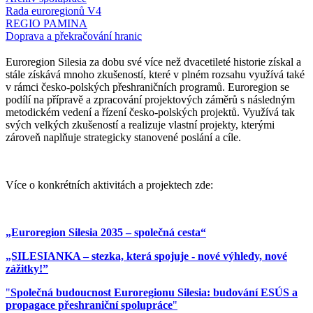
Rada euroregionů V4
REGIO PAMINA
Doprava a překračování hranic
Euroregion Silesia za dobu své více než dvacetileté historie získal a
stále získává mnoho zkušeností, které v plném rozsahu využívá také
v rámci česko-polských přeshraničních programů. Euroregion se
podílí na přípravě a zpracování projektových záměrů s následným
metodickém vedení a řízení česko-polských projektů. Využívá tak
svých velkých zkušeností a realizuje vlastní projekty, kterými
zároveň naplňuje strategicky stanovené poslání a cíle.
Více o konkrétních aktivitách a projektech zde:
„Euroregion Silesia 2035 – společná cesta“
‍„SILESIANKA – stezka, která spojuje - nové výhledy, nové
zážitky!”
"
Společná budoucnost Euroregionu Silesia: budování ESÚS a
propagace přeshraniční spolupráce
"