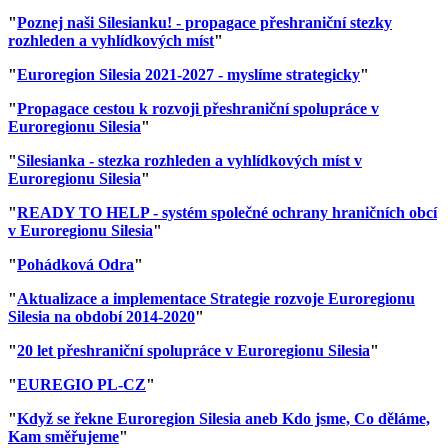
"
Poznej naši Silesianku! - propagace přeshraniční stezky
rozhleden a vyhlídkových míst
"
"
Euroregion Silesia 2021-2027 - myslíme strategicky
"
"
Propagace cestou k rozvoji přeshraniční spolupráce v
Euroregionu Silesia
"
"
Silesianka - stezka rozhleden a vyhlídkových míst v
Euroregionu Silesia
"
"
READY TO HELP - systém společné ochrany hraničních obcí
v Euroregionu Silesia
"
"
Pohádková Odra
"
"
Aktualizace a implementace Strategie rozvoje Euroregionu
Silesia na období 2014-2020
"
"
20 let přeshraniční spolupráce v Euroregionu Silesia
"
"
EUREGIO PL-CZ
"
"
Když se řekne Euroregion Silesia aneb Kdo jsme, Co děláme,
Kam směřujeme
"