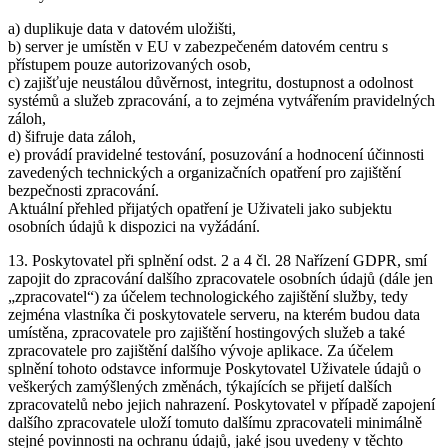
a) duplikuje data v datovém uložišti,
b) server je umístěn v EU v zabezpečeném datovém centru s
přístupem pouze autorizovaných osob,
c) zajišťuje neustálou důvěrnost, integritu, dostupnost a odolnost
systémů a služeb zpracování, a to zejména vytvářením pravidelných
záloh,
d) šifruje data záloh,
e) provádí pravidelné testování, posuzování a hodnocení účinnosti
zavedených technických a organizačních opatření pro zajištění
bezpečnosti zpracování.
Aktuální přehled přijatých opatření je Uživateli jako subjektu
osobních údajů k dispozici na vyžádání.
13. Poskytovatel při splnění odst. 2 a 4 čl. 28 Nařízení GDPR, smí
zapojit do zpracování dalšího zpracovatele osobních údajů (dále jen
„zpracovatel“) za účelem technologického zajištění služby, tedy
zejména vlastníka či poskytovatele serveru, na kterém budou data
umístěna, zpracovatele pro zajištění hostingových služeb a také
zpracovatele pro zajištění dalšího vývoje aplikace. Za účelem
splnění tohoto odstavce informuje Poskytovatel Uživatele údajů o
veškerých zamýšlených změnách, týkajících se přijetí dalších
zpracovatelů nebo jejich nahrazení. Poskytovatel v případě zapojení
dalšího zpracovatele uloží tomuto dalšímu zpracovateli minimálně
stejné povinnosti na ochranu údajů, jaké jsou uvedeny v těchto