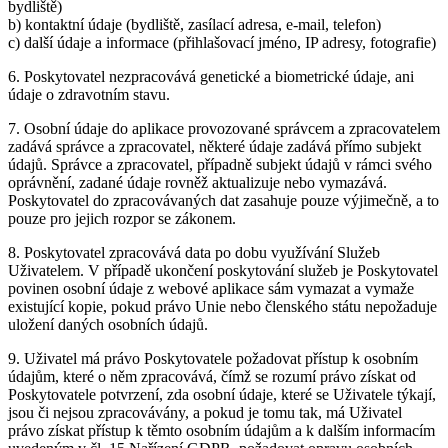
bydliště)
b) kontaktní údaje (bydliště, zasílací adresa, e-mail, telefon)
c) další údaje a informace (přihlašovací jméno, IP adresy, fotografie)
6. Poskytovatel nezpracovává genetické a biometrické údaje, ani
údaje o zdravotním stavu.
7. Osobní údaje do aplikace provozované správcem a zpracovatelem
zadává správce a zpracovatel, některé údaje zadává přímo subjekt
údajů. Správce a zpracovatel, případně subjekt údajů v rámci svého
oprávnění, zadané údaje rovněž aktualizuje nebo vymazává.
Poskytovatel do zpracovávaných dat zasahuje pouze výjimečně, a to
pouze pro jejich rozpor se zákonem.
8. Poskytovatel zpracovává data po dobu využívání Služeb
Uživatelem. V případě ukončení poskytování služeb je Poskytovatel
povinen osobní údaje z webové aplikace sám vymazat a vymaže
existující kopie, pokud právo Unie nebo členského státu nepožaduje
uložení daných osobních údajů.
9. Uživatel má právo Poskytovatele požadovat přístup k osobním
údajům, které o něm zpracovává, čímž se rozumí právo získat od
Poskytovatele potvrzení, zda osobní údaje, které se Uživatele týkají,
jsou či nejsou zpracovávány, a pokud je tomu tak, má Uživatel
právo získat přístup k těmto osobním údajům a k dalším informacím