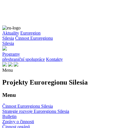
Aktuality
Euroregion
Silesia
Činnost Euroregionu
Silesia
Programy
přeshraniční spolupráce
Kontakty
Menu
Projekty Euroregionu Silesia
Menu
Činnost Euroregionu Silesia
Strategie rozvoje Euroregionu Silesia
Bulletin
Zprávy o činnosti
Činnost orgánů