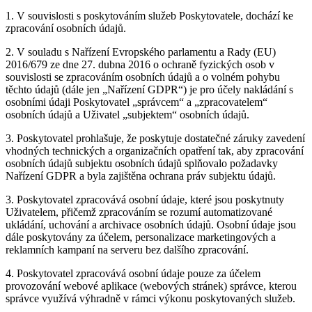
1. V souvislosti s poskytováním služeb Poskytovatele, dochází ke
zpracování osobních údajů.
2. V souladu s Nařízení Evropského parlamentu a Rady (EU)
2016/679 ze dne 27. dubna 2016 o ochraně fyzických osob v
souvislosti se zpracováním osobních údajů a o volném pohybu
těchto údajů (dále jen „Nařízení GDPR“) je pro účely nakládání s
osobními údaji Poskytovatel „správcem“ a „zpracovatelem“
osobních údajů a Uživatel „subjektem“ osobních údajů.
3. Poskytovatel prohlašuje, že poskytuje dostatečné záruky zavedení
vhodných technických a organizačních opatření tak, aby zpracování
osobních údajů subjektu osobních údajů splňovalo požadavky
Nařízení GDPR a byla zajištěna ochrana práv subjektu údajů.
3. Poskytovatel zpracovává osobní údaje, které jsou poskytnuty
Uživatelem, přičemž zpracováním se rozumí automatizované
ukládání, uchování a archivace osobních údajů. Osobní údaje jsou
dále poskytovány za účelem, personalizace marketingových a
reklamních kampaní na serveru bez dalšího zpracování.
4. Poskytovatel zpracovává osobní údaje pouze za účelem
provozování webové aplikace (webových stránek) správce, kterou
správce využívá výhradně v rámci výkonu poskytovaných služeb.