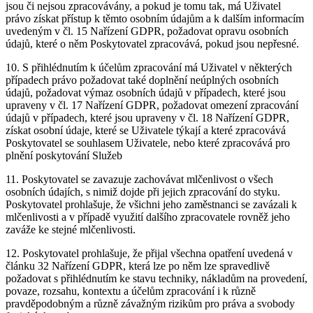
jsou či nejsou zpracovávány, a pokud je tomu tak, má Uživatel
právo získat přístup k těmto osobním údajům a k dalším informacím
uvedeným v čl. 15 Nařízení GDPR, požadovat opravu osobních
údajů, které o něm Poskytovatel zpracovává, pokud jsou nepřesné.
10. S přihlédnutím k účelům zpracování má Uživatel v některých
případech právo požadovat také doplnění neúplných osobních
údajů, požadovat výmaz osobních údajů v případech, které jsou
upraveny v čl. 17 Nařízení GDPR, požadovat omezení zpracování
údajů v případech, které jsou upraveny v čl. 18 Nařízení GDPR,
získat osobní údaje, které se Uživatele týkají a které zpracovává
Poskytovatel se souhlasem Uživatele, nebo které zpracovává pro
plnění poskytování Služeb
11. Poskytovatel se zavazuje zachovávat mlčenlivost o všech
osobních údajích, s nimiž dojde při jejich zpracování do styku.
Poskytovatel prohlašuje, že všichni jeho zaměstnanci se zavázali k
mlčenlivosti a v případě využití dalšího zpracovatele rovněž jeho
zaváže ke stejné mlčenlivosti.
12. Poskytovatel prohlašuje, že přijal všechna opatření uvedená v
článku 32 Nařízení GDPR, která lze po něm lze spravedlivě
požadovat s přihlédnutím ke stavu techniky, nákladům na provedení,
povaze, rozsahu, kontextu a účelům zpracování i k různě
pravděpodobným a různě závažným rizikům pro práva a svobody