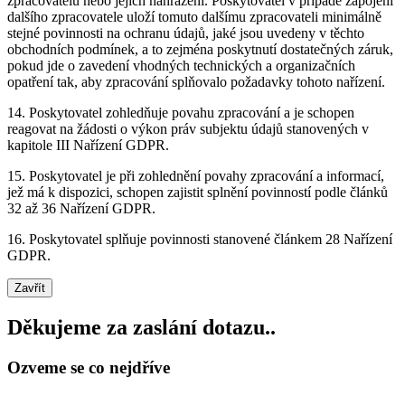
zpracovatelů nebo jejich nahrazení. Poskytovatel v případě zapojení
dalšího zpracovatele uloží tomuto dalšímu zpracovateli minimálně
stejné povinnosti na ochranu údajů, jaké jsou uvedeny v těchto
obchodních podmínek, a to zejména poskytnutí dostatečných záruk,
pokud jde o zavedení vhodných technických a organizačních
opatření tak, aby zpracování splňovalo požadavky tohoto nařízení.
14. Poskytovatel zohledňuje povahu zpracování a je schopen
reagovat na žádosti o výkon práv subjektu údajů stanovených v
kapitole III Nařízení GDPR.
15. Poskytovatel je při zohlednění povahy zpracování a informací,
jež má k dispozici, schopen zajistit splnění povinností podle článků
32 až 36 Nařízení GDPR.
16. Poskytovatel splňuje povinnosti stanovené článkem 28 Nařízení
GDPR.
Zavřít
Děkujeme za zaslání dotazu..
Ozveme se co nejdříve