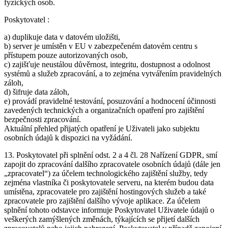
fyzických osob.
Poskytovatel :
a) duplikuje data v datovém uložišti,
b) server je umístěn v EU v zabezpečeném datovém centru s
přístupem pouze autorizovaných osob,
c) zajišťuje neustálou důvěrnost, integritu, dostupnost a odolnost
systémů a služeb zpracování, a to zejména vytvářením pravidelných
záloh,
d) šifruje data záloh,
e) provádí pravidelné testování, posuzování a hodnocení účinnosti
zavedených technických a organizačních opatření pro zajištění
bezpečnosti zpracování.
Aktuální přehled přijatých opatření je Uživateli jako subjektu
osobních údajů k dispozici na vyžádání.
13. Poskytovatel při splnění odst. 2 a 4 čl. 28 Nařízení GDPR, smí
zapojit do zpracování dalšího zpracovatele osobních údajů (dále jen
„zpracovatel“) za účelem technologického zajištění služby, tedy
zejména vlastníka či poskytovatele serveru, na kterém budou data
umístěna, zpracovatele pro zajištění hostingových služeb a také
zpracovatele pro zajištění dalšího vývoje aplikace. Za účelem
splnění tohoto odstavce informuje Poskytovatel Uživatele údajů o
veškerých zamýšlených změnách, týkajících se přijetí dalších