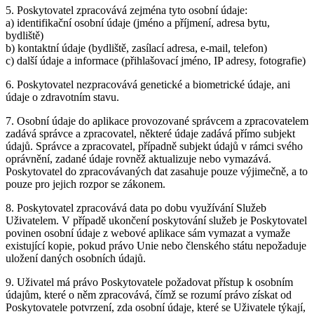
5. Poskytovatel zpracovává zejména tyto osobní údaje:
a) identifikační osobní údaje (jméno a příjmení, adresa bytu,
bydliště)
b) kontaktní údaje (bydliště, zasílací adresa, e-mail, telefon)
c) další údaje a informace (přihlašovací jméno, IP adresy, fotografie)
6. Poskytovatel nezpracovává genetické a biometrické údaje, ani
údaje o zdravotním stavu.
7. Osobní údaje do aplikace provozované správcem a zpracovatelem
zadává správce a zpracovatel, některé údaje zadává přímo subjekt
údajů. Správce a zpracovatel, případně subjekt údajů v rámci svého
oprávnění, zadané údaje rovněž aktualizuje nebo vymazává.
Poskytovatel do zpracovávaných dat zasahuje pouze výjimečně, a to
pouze pro jejich rozpor se zákonem.
8. Poskytovatel zpracovává data po dobu využívání Služeb
Uživatelem. V případě ukončení poskytování služeb je Poskytovatel
povinen osobní údaje z webové aplikace sám vymazat a vymaže
existující kopie, pokud právo Unie nebo členského státu nepožaduje
uložení daných osobních údajů.
9. Uživatel má právo Poskytovatele požadovat přístup k osobním
údajům, které o něm zpracovává, čímž se rozumí právo získat od
Poskytovatele potvrzení, zda osobní údaje, které se Uživatele týkají,