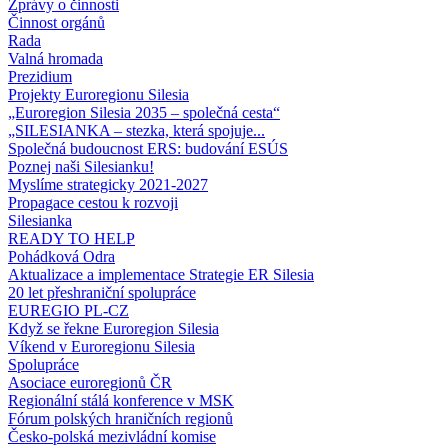
Zprávy o činnosti
Činnost orgánů
Rada
Valná hromada
Prezidium
Projekty Euroregionu Silesia
„Euroregion Silesia 2035 – společná cesta“
„SILESIANKA – stezka, která spojuje...
Společná budoucnost ERS: budování ESÚS
Poznej naši Silesianku!
Myslíme strategicky 2021-2027
Propagace cestou k rozvoji
Silesianka
READY TO HELP
Pohádková Odra
Aktualizace a implementace Strategie ER Silesia
20 let přeshraniční spolupráce
EUREGIO PL-CZ
Když se řekne Euroregion Silesia
Víkend v Euroregionu Silesia
Spolupráce
Asociace euroregionů ČR
Regionální stálá konference v MSK
Fórum polských hraničních regionů
Česko-polská mezivládní komise