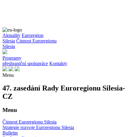
Aktuality
Euroregion
Silesia
Činnost Euroregionu
Silesia
Programy
přeshraniční spolupráce
Kontakty
Menu
47. zasedání Rady Euroregionu Silesia-
CZ
Menu
Činnost Euroregionu Silesia
Strategie rozvoje Euroregionu Silesia
Bulletin