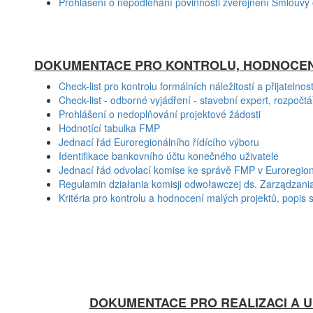
Prohlášení o nepodlehání povinnosti zveřejnění Smlouvy o
DOKUMENTACE PRO KONTROLU, HODNOCENÍ
Check-list pro kontrolu formálních náležitostí a přijatelnost
Check-list - odborné vyjádření - stavební expert, rozpočtá
Prohlášení o nedoplňování projektové žádosti
Hodnotící tabulka FMP
Jednací řád Euroregionálního řídícího výboru
Identifikace bankovního účtu konečného uživatele
Jednací řád odvolací komise ke správě FMP v Euroregionu 
Regulamin działania komisji odwoławczej ds. Zarządzania
Kritéria pro kontrolu a hodnocení malých projektů, popi
DOKUMENTACE PRO REALIZACI A 