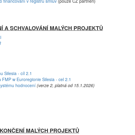
 financování v registru smluv
(pouze CZ partneři)
 A SCHVALOVÁNÍ MALÝCH PROJEKTŮ
i
ř
Silesia - cíl 2.1
 FMP w Euroregionie Silesia - cel 2.1
s systému hodnocení
(verze 2, platná od 15.1.2026)
UKONČENÍ MALÝCH PROJEKTŮ