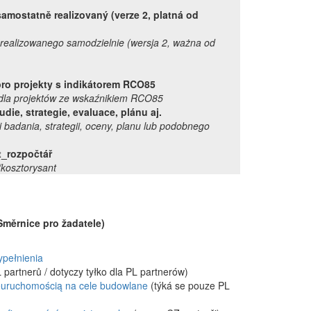
samostatně realizovaný (verze 2, platná od
 realizowanego samodzielnie
(wersja 2, ważna od
 pro projekty s indikátorem RCO85
 dla projektów ze wskaźnikiem RCO85
udie, strategie, evaluace, plánu aj.
badania, strategii, oceny, planu lub podobnego
rt_rozpočtář
/kosztorysant
Směrnice pro žadatele)
ypełnienia
 partnerů / dotyczy
tyłko dla PL partnerów
)
euruchomością na cele budowlane
(týká se pouze PL