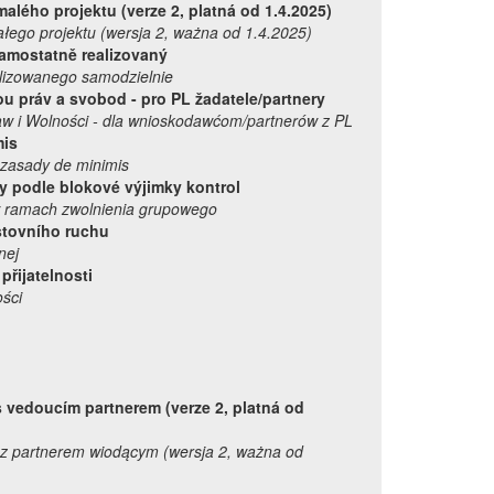
alého projektu (verze 2, platná od 1.4.2025)
ego projektu (wersja 2, ważna od 1.4.2025)
samostatně realizovaný
lizowanego samodzielnie
nou práv a svobod - pro PL žadatele/partnery
w i Wolności - dla wnioskodawćom/partnerów z PL
mis
zasady de minimis
y podle blokové výjimky kontrol
 ramach zwolnienia grupowego
estovního ruchu
nej
 přijatelnosti
ści
s vedoucím partnerem (verze 2, platná od
z partnerem wiodącym (wersja 2, ważna od