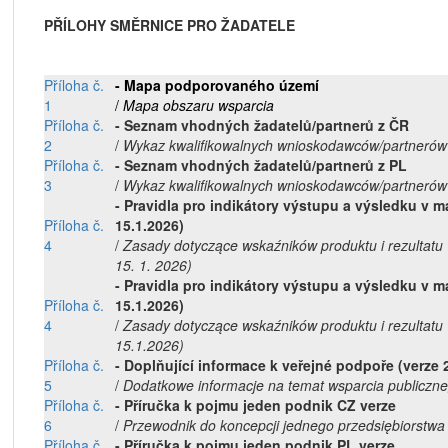
PŘÍLOHY SMĚRNICE PRO ŽADATELE
Příloha č.
- Mapa podporovaného území
1
/
Mapa obszaru wsparcia
Příloha č.
- Seznam vhodných žadatelů/partnerů z ČR
2
/
Wykaz kwalifikowalnych wnioskodawców/partnerów
Příloha č.
- Seznam vhodných žadatelů/partnerů z PL
3
/
Wykaz kwalifikowalnych wnioskodawców/partnerów
- Pravidla pro indikátory výstupu a výsledku v m
Příloha č.
15.1.2026)
4
/
Zasady dotyczące wskaźników produktu i rezultat
15. 1. 2026)
- Pravidla pro indikátory výstupu a výsledku v m
Příloha č.
15.1.2026)
4
/
Zasady dotyczące wskaźników produktu i rezultatu
15.1.2026)
Příloha č.
- Doplňující informace k veřejné podpoře (verze 2
5
/
Dodatkowe informacje na temat wsparcia publiczn
Příloha č.
- Příručka k pojmu jeden podnik CZ verze
6
/
Przewodnik do koncepcji jednego przedsiębiorstwa
Příloha č.
- Příručka k pojmu jeden podnik PL verze