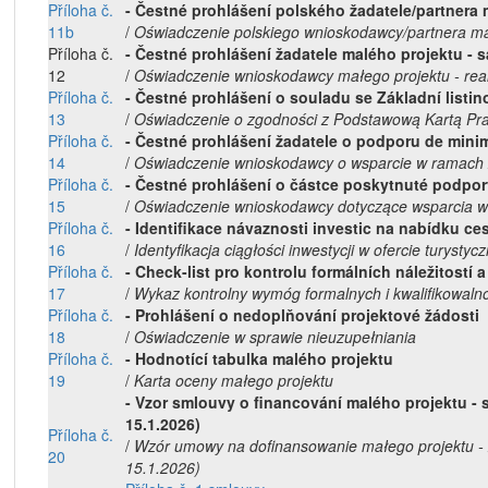
Příloha č.
- Čestné prohlášení polského žadatele/partnera m
11b
/
Oświadczenie polskiego wnioskodawcy/partnera mał
Příloha č.
- Čestné prohlášení žadatele malého projektu - 
12
/
Oświadczenie wnioskodawcy małego projektu - rea
Příloha č.
- Čestné prohlášení o souladu se Základní listi
13
/
Oświadczenie o zgodności z Podstawową Kartą Pra
Příloha č.
- Čestné prohlášení žadatele o podporu de mini
14
/
Oświadczenie wnioskodawcy o wsparcie w ramach 
Příloha č.
- Čestné prohlášení o částce poskytnuté podpor
15
/
Oświadczenie wnioskodawcy dotyczące wsparcia w
Příloha č.
- Identifikace návaznosti investic na nabídku c
16
/
Identyfikacja ciągłości inwestycji w ofercie turystycz
Příloha č.
- Check-list pro kontrolu formálních náležitostí a
17
/
Wykaz kontrolny wymóg formalnych i kwalifikowalno
Příloha č.
- Prohlášení o nedoplňování projektové žádosti
18
/
Oświadczenie w sprawie nieuzupełniania
Příloha č.
- Hodnotící tabulka malého projektu
19
/
Karta oceny małego projektu
- Vzor smlouvy o financování malého projektu - 
15.1.2026)
Příloha č.
/
Wzór umowy na dofinansowanie małego projektu - 
20
15.1.2026)