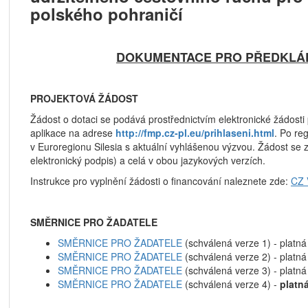
polského pohraničí
DOKUMENTACE PRO PŘEDKLÁ
PROJEKTOVÁ ŽÁDOST
Žádost o dotaci se podává prostřednictvím elektronické žádost
aplikace na adrese
http://fmp.cz-pl.eu/prihlaseni.html
. Po re
v Euroregionu Silesia s aktuální vyhlášenou výzvou. Žádost se
elektronický podpis) a celá v obou jazykových verzích.
Instrukce pro vyplnění žádosti o financování naleznete zde:
CZ
SMĚRNICE PRO ŽADATELE
SMĚRNICE PRO ŽADATELE
(schválená verze 1) - platná
SMĚRNICE PRO ŽADATELE
(schválená verze 2) - platn
SMĚRNICE PRO ŽADATELE
(schválená verze 3) - platná
SMĚRNICE PRO ŽADATELE
(schválená verze 4) -
platná