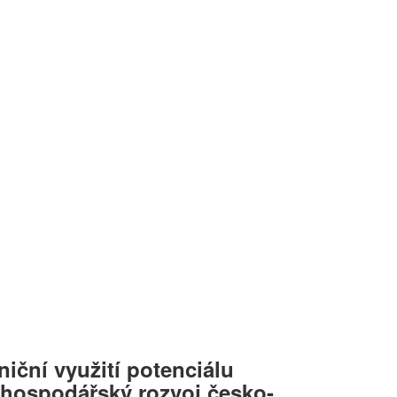
niční využití potenciálu
 hospodářský rozvoj česko-