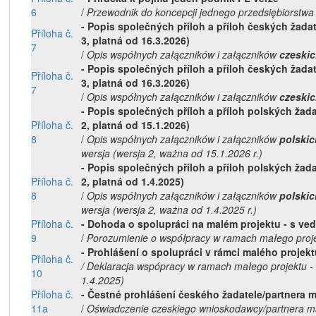
6
/
Przewodnik do koncepcji jednego przedsiębiorstwa
- Popis společných příloh a příloh českých žadat
Příloha č.
3, platná od 16.3.2026)
7
/
Opis współnych załączników i załączników
czeski
- Popis společných příloh a příloh českých žada
Příloha č.
3, platná od 16.3.2026)
7
/
Opis współnych załączników i załączników
czeski
- Popis společných příloh a příloh polských žada
Příloha č.
2, platná od 15.1.2026)
8
/
Opis współnych załączników i załączników
polskic
wersja (wersja 2, ważna od 15.1.2026 r.)
- Popis společných příloh a příloh polských žada
Příloha č.
2, platná od 1.4.2025)
8
/
Opis współnych załączników i załączników
polskic
wersja (wersja 2, ważna od 1.4.2025 r.)
Příloha č.
- Dohoda o spolupráci na malém projektu - s ve
9
/
Porozumienie o współpracy w ramach małego proj
- Prohlášení o spolupráci v rámci malého projek
Příloha č.
/ Deklaracja wspópracy w ramach małego projektu -
10
1.4.2025)
Příloha č.
- Čestné prohlášení českého žadatele/partnera m
11a
/
Oświadczenie czeskiego wnioskodawcy/partnera mał