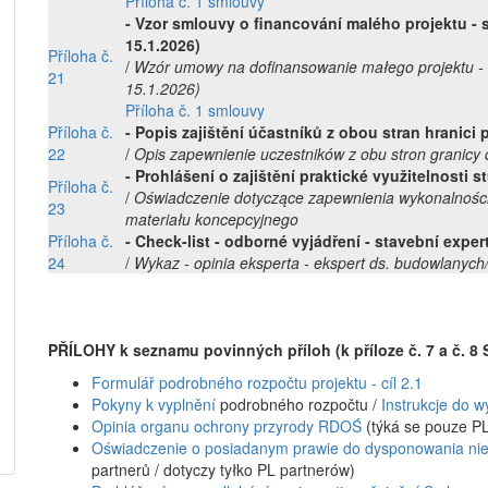
Příloha č. 1 smlouvy
- Vzor smlouvy o financování malého projektu - 
15.1.2026)
Příloha č.
/
Wzór umowy na dofinansowanie małego projektu -
21
15.1.2026)
Příloha č. 1 smlouvy
Příloha č.
- Popis zajištění účastníků z obou stran hranici
22
/
Opis zapewnienie uczestników z obu stron granicy
- Prohlášení o zajištění praktické využitelnosti st
Příloha č.
/
Oświadczenie dotyczące zapewnienia wykonalności 
23
materiału koncepcyjnego
Příloha č.
- Check-list - odborné vyjádření - stavební expe
24
/
Wykaz - opinia eksperta - ekspert ds. budowlanych
PŘÍLOHY k seznamu povinných příloh (k příloze č. 7 a č. 8 
Formulář podrobného rozpočtu projektu - cíl 2.1
Pokyny k vyplnění
podrobného rozpočtu /
Instrukcje do w
Opinia organu ochrony przyrody RDOŚ
(týká se pouze PL
Oświadczenie o posiadanym prawie do dysponowania ni
partnerů / dotyczy tyłko PL partnerów)