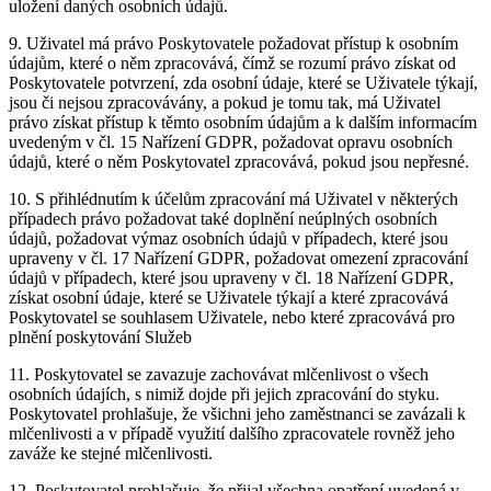
uložení daných osobních údajů.
9. Uživatel má právo Poskytovatele požadovat přístup k osobním
údajům, které o něm zpracovává, čímž se rozumí právo získat od
Poskytovatele potvrzení, zda osobní údaje, které se Uživatele týkají,
jsou či nejsou zpracovávány, a pokud je tomu tak, má Uživatel
právo získat přístup k těmto osobním údajům a k dalším informacím
uvedeným v čl. 15 Nařízení GDPR, požadovat opravu osobních
údajů, které o něm Poskytovatel zpracovává, pokud jsou nepřesné.
10. S přihlédnutím k účelům zpracování má Uživatel v některých
případech právo požadovat také doplnění neúplných osobních
údajů, požadovat výmaz osobních údajů v případech, které jsou
upraveny v čl. 17 Nařízení GDPR, požadovat omezení zpracování
údajů v případech, které jsou upraveny v čl. 18 Nařízení GDPR,
získat osobní údaje, které se Uživatele týkají a které zpracovává
Poskytovatel se souhlasem Uživatele, nebo které zpracovává pro
plnění poskytování Služeb
11. Poskytovatel se zavazuje zachovávat mlčenlivost o všech
osobních údajích, s nimiž dojde při jejich zpracování do styku.
Poskytovatel prohlašuje, že všichni jeho zaměstnanci se zavázali k
mlčenlivosti a v případě využití dalšího zpracovatele rovněž jeho
zaváže ke stejné mlčenlivosti.
12. Poskytovatel prohlašuje, že přijal všechna opatření uvedená v