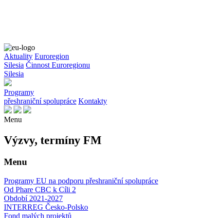
Aktuality
Euroregion
Silesia
Činnost Euroregionu
Silesia
Programy
přeshraniční spolupráce
Kontakty
Menu
Výzvy, termíny FM
Menu
Programy EU na podporu přeshraniční spolupráce
Od Phare CBC k Cíli 2
Období 2021-2027
INTERREG Česko-Polsko
Fond malých projektů