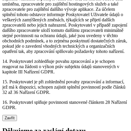
umístěna, zpracovatele pro zajištění hostingových služeb a také
zpracovatele pro zajištění dalšího vývoje aplikace. Za účelem
splnění tohoto odstavce informuje Poskytovatel Uživatele údajů o
veškerých zamýšlených změnách, týkajících se přijetí dalších
zpracovatelů nebo jejich nahrazení. Poskytovatel v případě zapojení
dalšího zpracovatele uloží tomuto dalšímu zpracovateli minimálně
stejné povinnosti na ochranu údajů, jaké jsou uvedeny v těchto
obchodních podmínek, a to zejména poskytnutí dostatečných záruk,
pokud jde o zavedení vhodných technických a organizačních
opatření tak, aby zpracování splňovalo požadavky tohoto nařízení.
14. Poskytovatel zohledňuje povahu zpracování a je schopen
reagovat na žádosti o výkon práv subjektu údajů stanovených v
kapitole III Nařízení GDPR.
15. Poskytovatel je při zohlednění povahy zpracování a informací,
jež má k dispozici, schopen zajistit splnění povinností podle článků
32 až 36 Nařízení GDPR.
16. Poskytovatel splňuje povinnosti stanovené článkem 28 Nařízení
GDPR.
Zavřít
Děkujeme za zaslání dotazu..