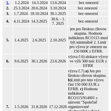
1.
1.2.2024
14.3.2024
13.6.2024
bez omezení
2.
25.3.2024
20.6.2024
3.10.2024
bez omezení
3.
1.7.2024
18.10.2024
30.1.2025
bez omezení
30.6. - 1.
4.
4.11.2024
14.3.2025
bez omezení
7. 2025
jen pro širokou cílovou
skupinu. Hodnota
indikátoru RCO115 musí
5.
1.4.2025
2.6.2025
2.10.2025
být minimálně 2. Limit
pro výzvu je omezen na
150 000€ z EFRR.
výzva č.6) alokace výzvy
6.
9.6.2025
30.1.2026
23.6.2026
ve výši 300 tisíc EUR z
EFRR
výzva č.7)
a)
Jen pro
širokou cílovou skupinu.
b)
Limit pro tuto výzvu
činí 150 000 EUR z
EFRR.
c)
Hodnota
indikátoru
RCO115/914001 s
názvem "Společně
7.
1.5.2026
31.8.2026
17.12.2026
organizované