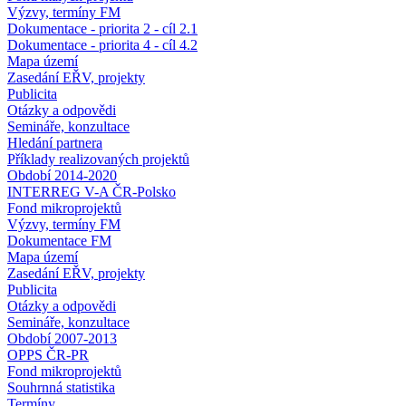
Výzvy, termíny FM
Dokumentace - priorita 2 - cíl 2.1
Dokumentace - priorita 4 - cíl 4.2
Mapa území
Zasedání EŘV, projekty
Publicita
Otázky a odpovědi
Semináře, konzultace
Hledání partnera
Příklady realizovaných projektů
Období 2014-2020
INTERREG V-A ČR-Polsko
Fond mikroprojektů
Výzvy, termíny FM
Dokumentace FM
Mapa území
Zasedání EŘV, projekty
Publicita
Otázky a odpovědi
Semináře, konzultace
Období 2007-2013
OPPS ČR-PR
Fond mikroprojektů
Souhrnná statistika
Termíny