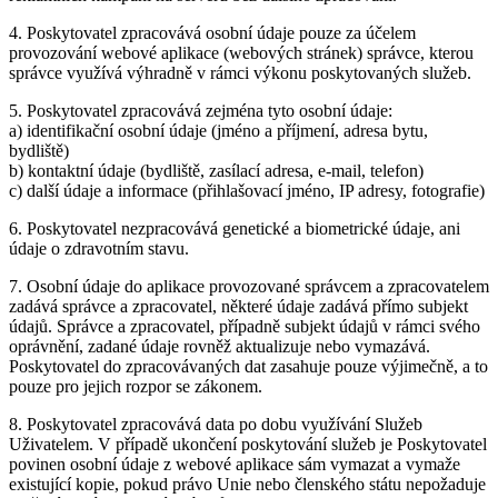
4. Poskytovatel zpracovává osobní údaje pouze za účelem
provozování webové aplikace (webových stránek) správce, kterou
správce využívá výhradně v rámci výkonu poskytovaných služeb.
5. Poskytovatel zpracovává zejména tyto osobní údaje:
a) identifikační osobní údaje (jméno a příjmení, adresa bytu,
bydliště)
b) kontaktní údaje (bydliště, zasílací adresa, e-mail, telefon)
c) další údaje a informace (přihlašovací jméno, IP adresy, fotografie)
6. Poskytovatel nezpracovává genetické a biometrické údaje, ani
údaje o zdravotním stavu.
7. Osobní údaje do aplikace provozované správcem a zpracovatelem
zadává správce a zpracovatel, některé údaje zadává přímo subjekt
údajů. Správce a zpracovatel, případně subjekt údajů v rámci svého
oprávnění, zadané údaje rovněž aktualizuje nebo vymazává.
Poskytovatel do zpracovávaných dat zasahuje pouze výjimečně, a to
pouze pro jejich rozpor se zákonem.
8. Poskytovatel zpracovává data po dobu využívání Služeb
Uživatelem. V případě ukončení poskytování služeb je Poskytovatel
povinen osobní údaje z webové aplikace sám vymazat a vymaže
existující kopie, pokud právo Unie nebo členského státu nepožaduje