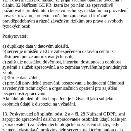
článku 32 Nařízení GDPR, která lze po něm lze spravedlivě
požadovat s přihlédnutím ke stavu techniky, nákladům na provedení,
povaze, rozsahu, kontextu a účelům zpracování i k různě
pravděpodobným a různě závažným rizikům pro práva a svobody
fyzických osob.
Poskytovatel :
a) duplikuje data v datovém uložišti,
b) server je umístěn v EU v zabezpečeném datovém centru s
přístupem pouze autorizovaných osob,
c) zajišťuje neustálou důvěrnost, integritu, dostupnost a odolnost
systémů a služeb zpracování, a to zejména vytvářením pravidelných
záloh,
d) šifruje data záloh,
e) provádí pravidelné testování, posuzování a hodnocení účinnosti
zavedených technických a organizačních opatření pro zajištění
bezpečnosti zpracování.
Aktuální přehled přijatých opatření je Uživateli jako subjektu
osobních údajů k dispozici na vyžádání.
13. Poskytovatel při splnění odst. 2 a 4 čl. 28 Nařízení GDPR, smí
zapojit do zpracování dalšího zpracovatele osobních údajů (dále jen
„zpracovatel“) za účelem technologického zajištění služby, tedy
zejména vlastníka či poskytovatele serveru, na kterém budou data