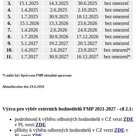
3.
15.1.2025
1‍4.3.2025
3‍0.6.2025
bez omezení
4.
1.4.2025
2.6.2025
2.10.2025
bez omezení
5.
1.7.2025
30.9.2025
18.12.2025
bez omezení
6.
15.1.2026
13.3.2026
23.6.2026
bez omezení
7.
1.4.2026
2.6.2026
24.9.2026
bez omezení
8.
1.7.2026
30.9.2026
17.12.2026
bez omezení
9.
5.1.2027
19.2.2027
20.5.2027
bez omezení
10.
1.4.2027
2.6.2027
23.9.2027
bez omezení*
11.
1.7.2027
30.9.2027
16.12.2027
bez omezení*
*) může být Správcem FMP aktuálně upraveno
A‍ktualizováno dne 24.6.2026
Výzva pro výběr externích hodnotitelů FMP 2021-2027 - cíl 2.1:
podrobnosti k výběru odborných hodnotitelů v CZ verzi
ZDE
v PL verzi
ZDE
přílohy k výběru odborných hodnotitelů v CZ verzi
ZDE
v
PL verzi
ZDE