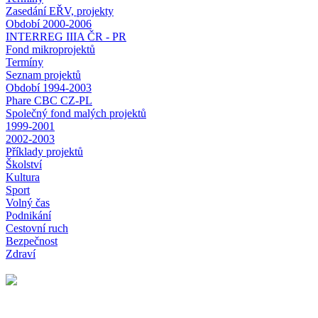
Zasedání EŘV, projekty
Období 2000-2006
INTERREG IIIA ČR - PR
Fond mikroprojektů
Termíny
Seznam projektů
Období 1994-2003
Phare CBC CZ-PL
Společný fond malých projektů
1999-2001
2002-2003
Příklady projektů
Školství
Kultura
Sport
Volný čas
Podnikání
Cestovní ruch
Bezpečnost
Zdraví