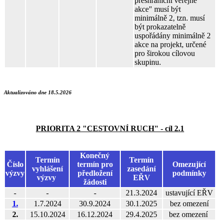
přeshraniční veřejné
akce" musí být
minimálně 2, tzn. musí
být prokazatelně
uspořádány minimálně 2
akce na projekt, určené
pro širokou cílovou
skupinu.
A‍ktualizováno dne 18.5.2026
PRIORITA 2 "CESTOVNÍ RUCH" - cíl 2.1
Konečný
Termín
Termín
Číslo
termín pro
Omezující
vyhlášení
zasedání
výzvy
předložení
podmínky
výzvy
EŘV
žádosti
-
-
-
21.3.2024
ustavující EŘV
1.
1.7.2024
30.9.2024
3‍0.1.2025
bez omezení
2.
‍15.10.2024
1‍6.12.2024
29.4.2025
bez omezení