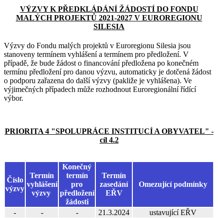
VÝZVY K PŘEDKLÁDÁNÍ ŽÁDOSTÍ DO FONDU
MALÝCH PROJEKTŮ 2021-2027 V EUROREGIONU
SILESIA
Výzvy do Fondu malých projektů v Euroregionu Silesia jsou
stanoveny termínem vyhlášení a termínem pro předložení. V
případě, že bude žádost o financování předložena po konečném
termínu předložení pro danou výzvu, automaticky je dotčená žádost
o podporu zařazena do další výzvy (pakliže je vyhlášena). Ve
výjimečných případech může rozhodnout Euroregionální řídící
výbor.
PRIORITA 4 "SPOLUPRÁCE INSTITUCÍ A OBYVATEL" -
cíl 4.2
Konečný
Termín
termín
Termín
Číslo
vyhlášení
pro
zasedání
Omezující podmínky
výzvy
výzvy
předložení
EŘV
žádosti
-
-
-
21.3.2024
ustavující EŘV