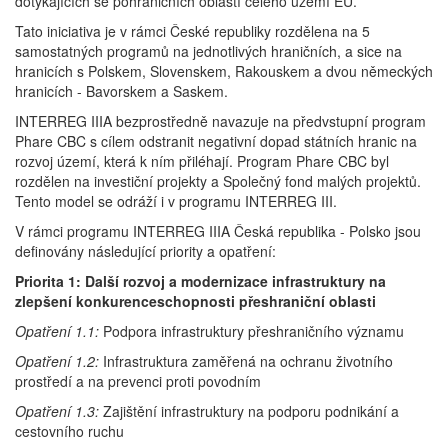
dotýkajících se pohraničních oblastí celého území EU.
Tato iniciativa je v rámci České republiky rozdělena na 5
samostatných programů na jednotlivých hraničních, a sice na
hranicích s Polskem, Slovenskem, Rakouskem a dvou německých
hranicích - Bavorskem a Saskem.
INTERREG IIIA bezprostředně navazuje na předvstupní program
Phare CBC s cílem odstranit negativní dopad státních hranic na
rozvoj území, která k ním přiléhají. Program Phare CBC byl
rozdělen na investiční projekty a Společný fond malých projektů.
Tento model se odráží i v programu INTERREG III.
V rámci programu INTERREG IIIA Česká republika - Polsko jsou
definovány následující priority a opatření:
Priorita 1: Další rozvoj a modernizace infrastruktury na
zlepšení konkurenceschopnosti přeshraniční oblasti
Opatření 1.1:
Podpora infrastruktury přeshraničního významu
Opatření 1.2:
Infrastruktura zaměřená na ochranu životního
prostředí a na prevenci proti povodním
Opatření 1.3:
Zajištění infrastruktury na podporu podnikání a
cestovního ruchu