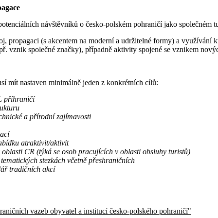
pagace
otenciálních návštěvníků o česko-polském pohraničí jako společném tur
j, propagaci (s akcentem na moderní a udržitelné formy) a využívání ku
apř. vznik společné značky), případně aktivity spojené se vznikem nový
sí mít nastaven minimálně jeden z konkrétních cílů:
L příhraničí
rukturu
echnické a přírodní zajímavosti
ací
bídku atraktivit/aktivit
blasti CR (týká se osob pracujících v oblasti obsluhy turistů)
 tematických stezkách včetně přeshraničních
ář tradičních akcí
shraničních vazeb obyvatel a institucí česko-polského pohraničí"