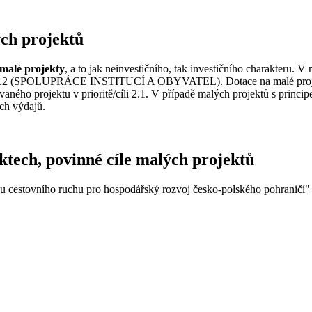
ých projektů
malé projekty
, a to jak neinvestičního, tak investičního charakter
a 4.2 (SPOLUPRÁCE INSTITUCÍ A OBYVATEL). Dotace na malé projek
ovaného projektu v prioritě/cíli 2.1. V případě malých projektů s prin
ch výdajů.
ktech, povinné cíle malých projektů
ciálu cestovního ruchu pro hospodářský rozvoj česko-polského pohraničí"