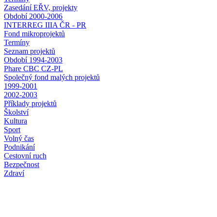
Zasedání EŘV, projekty
Období 2000-2006
INTERREG IIIA ČR - PR
Fond mikroprojektů
Termíny
Seznam projektů
Období 1994-2003
Phare CBC CZ-PL
Společný fond malých projektů
1999-2001
2002-2003
Příklady projektů
Školství
Kultura
Sport
Volný čas
Podnikání
Cestovní ruch
Bezpečnost
Zdraví