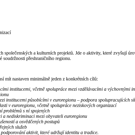
nizací
h společenských a kulturních projektů. Jde o aktivity, které zvyšují 
é soudržnosti přeshraničního regionu.‍
sí mít nastaven minimálně jeden z konkrétních cílů:
acími institucemi, včetně spolupráce mezi vzdělávacími a výchovnými in
gionu
ezi institucemi působícími v euroregionu – podpora spolupracujících sít
lasti v euroregionu, včetně spolupráce neziskových organizací
í problémů s ní spojených
i a nediskriminaci mezi obyvateli euroregionu
kušeností a osvědčených postupů
eřejných služeb
podporování aktivit, které udržují identitu a tradice.