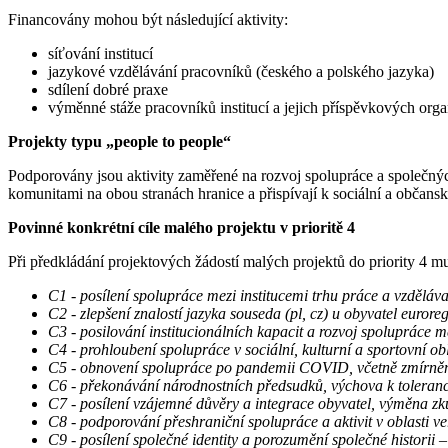
Financovány mohou být následující aktivity:
síťování institucí
jazykové vzdělávání pracovníků (českého a polského jazyka)
sdílení dobré praxe
výměnné stáže pracovníků institucí a jejich příspěvkových orga
Projekty typu „people to people“
Podporovány jsou aktivity zaměřené na rozvoj spolupráce a společnýc
komunitami na obou stranách hranice a přispívají k sociální a občansk
Povinné konkrétní cíle malého projektu v prioritě 4
Při předkládání projektových žádostí malých projektů do priority 4 mu
C1 - posílení spolupráce mezi institucemi trhu práce a vzděláv
C2 - zlepšení znalostí jazyka souseda (pl, cz) u obyvatel eurore
C3 - posilování institucionálních kapacit a rozvoj spolupráce m
C4 - prohloubení spolupráce v sociální, kulturní a sportovní ob
C5 - obnovení spolupráce po pandemii COVID, včetně zmírněn
C6 - překonávání národnostních předsudků, výchova k toleranc
C7 - posílení vzájemné důvěry a integrace obyvatel, výměna z
C8 - podporování přeshraniční spolupráce a aktivit v oblasti v
C9 - posílení společné identity a porozumění společné historii – 