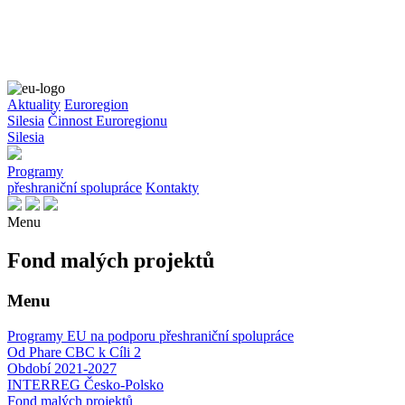
Aktuality
Euroregion
Silesia
Činnost Euroregionu
Silesia
Programy
přeshraniční spolupráce
Kontakty
Menu
Fond malých projektů
Menu
Programy EU na podporu přeshraniční spolupráce
Od Phare CBC k Cíli 2
Období 2021-2027
INTERREG Česko-Polsko
Fond malých projektů