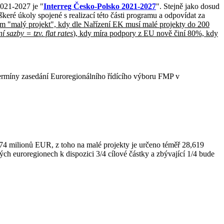
021-2027 je "
Interreg Česko-Polsko 2021-2027
". S
tejně jako dosud
eré úkoly spojené s realizací této části programu a odpovídat za
m "malý projekt", kdy dle Nařízení EK musí malé projekty do 200
 sazby = tzv. flat rates
), kdy míra podpory z EU nově činí 80%, kdy
termíny zasedání Euroregionálního řídícího výboru FMP v
774 milionů EUR, z toho na malé projekty je určeno téměř 28,619
ých euroregionech k dispozici 3/4 cílové částky a zbývající 1/4 bude