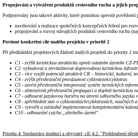
Propojování a vytváření produktů cestovního ruchu a jejich pro
Podporovány jsou takové aktivity, které pomohou upevnit povědomí p
navrhování a realizace společných koncepčních řešení pro rozvo
propojování a rozvoj stávajících produktů cestovního ruchu (n
Povinné konkrétní cíle malého projektu v prioritě 2
Při předkládání projektových žádostí malých projektů do priority 2 mu
C1 - zvýšit turistickou atraktivitu oproti ostatním územím CZ-P
C2 -vybudovat a zrevitalizovat doprovodnou turistickou infrast
C3 - více využít potenciál atraktivit CR – historické, kulturní, t
C4 - zvýšit přeshraniční provázanost cyklostezek/cyklotras
C5 - zavést přeshraniční integrovaný systém turistických inform
C6 - zintenzivnit přeshraniční propagaci a doplnit turistickou na
C7 - odbourat jazykovou bariéru na úrovni odborného jazyka v o
C8 - zpřehlednit stav o cyklostezkách/cyklotrasách, naučných a
C9 - vytvořit a následně implementovat komplementární kalend
C10 - odbourání cejchu „uhelného území“
Priorita 4: Spolupráce institucí a obyvatel, cíl: 4.2. "Prohloubení pře