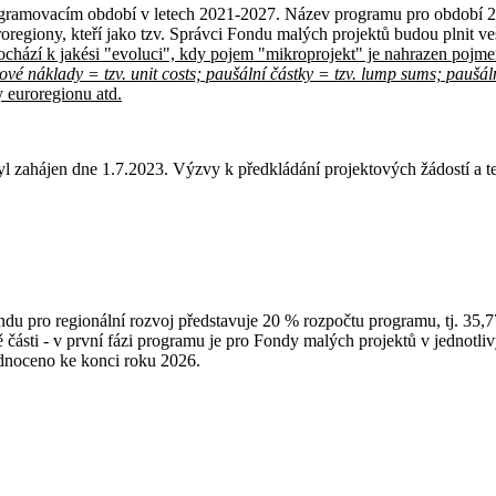
rogramovacím období v letech 2021-2027. Název programu pro období 2
egiony, kteří jako tzv. Správci Fondu malých projektů budou plnit vešk
hází k jakési "evoluci", kdy pojem "mikroprojekt" je nahrazen pojme
ové náklady = tzv. unit costs; paušální částky = tzv. lump sums; paušální
y euroregionu atd.
yl zahájen dne 1.7.2023. Výzvy k předkládání projektových žádostí a 
du pro regionální rozvoj představuje 20 % rozpočtu programu, tj. 35,
části - v první fázi programu je pro Fondy malých projektů v jednotliv
dnoceno ke konci roku 2026.