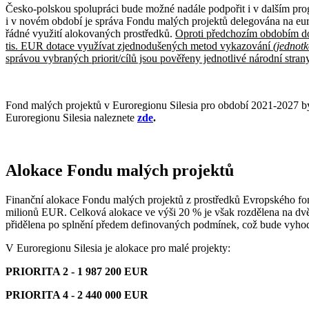
Česko-polskou spolupráci bude možné nadále podpořit i v dalším p
i v novém období je správa Fondu malých projektů delegována na euror
řádné využití alokovaných prostředků.
Oproti předchozím obdobím doc
tis. EUR dotace využívat zjednodušených metod vykazování
(jednotk
správou vybraných priorit/cílů jsou pověřeny jednotlivé národní stran
F‍ond malých projektů v Euroregionu Silesia pro období 2021-2027 b
Euroregionu Silesia naleznete
zde
.
Alokace Fondu malých projektů
Finanční alokace Fondu malých projektů z prostředků Evropského fon
milionů EUR.
Celková alokace ve výši 20 % je však rozdělena na dvě 
přidělena po splnění předem definovaných podmínek, což bude vyho
V Euroregionu Silesia je alokace pro malé projekty:
PRIORITA 2 - 1 987 200 EUR
PRIORITA 4 - 2 440 000 EUR