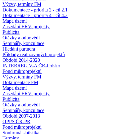
Výzvy, termíny FM
Dokumentace - priorita 2 - cíl 2.1
Dokumentace - priorita 4 - cíl 4.2
Mapa území
Zasedání EŘV, projekty
Publicita
Otázky a odpovědi
Semináře, konzultace
Hledání partnera
Příklady realizovaných projektů
Období 2014-2020
INTERREG V-A ČR-Polsko
Fond mikroprojektů
Výzvy, termíny FM
Dokumentace FM
Mapa území
Zasedání EŘV, projekty
Publicita
Otázky a odpovědi
Semináře, konzultace
Období 2007-2013
OPPS ČR-PR
Fond mikroprojektů
Souhrnná statistika
Termíny