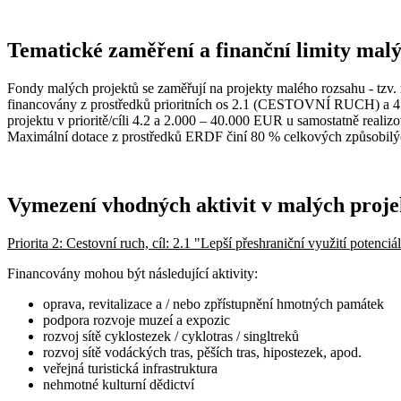
Tematické zaměření a finanční limity mal
Fondy malých projektů se zaměřují na projekty malého rozsahu - tzv.
financovány z prostředků prioritních os 2.1 (CESTOVNÍ RUCH) 
projektu v prioritě/cíli 4.2 a 2.000 – 40.000 EUR u samostatně realiz
Maximální dotace z prostředků ERDF činí 80 % celkových způsobilý
Vymezení vhodných aktivit v malých proje
Priorita 2: Cestovní ruch, cíl: 2.1 "Lepší přeshraniční využití poten
Financovány mohou být následující aktivity:
oprava, revitalizace a / nebo zpřístupnění hmotných památek
podpora rozvoje muzeí a expozic
rozvoj sítě cyklostezek / cyklotras / singltreků
rozvoj sítě vodáckých tras, pěších tras, hipostezek, apod.
veřejná turistická infrastruktura
nehmotné kulturní dědictví