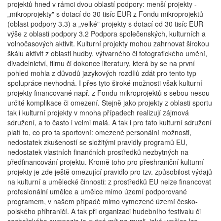
projektů hned v rámci dvou oblastí podpory: menší projekty -
„mikroprojekty" s dotací do 30 tisíc EUR z Fondu mikroprojektů
(oblast podpory 3.3) a „velké" projekty s dotací od 30 tisíc EUR
výše z oblasti podpory 3.2 Podpora společenských, kulturních a
volnočasových aktivit. Kulturní projekty mohou zahrnovat širokou
škálu aktivit z oblasti hudby, výtvarného či fotografického umění,
divadelnictví, filmu či dokonce literatury, která by se na první
pohled mohla z důvodů jazykových rozdílů zdát pro tento typ
spolupráce nevhodná. I přes tyto široké možnosti však kulturní
projekty financované např. z Fondu mikroprojektů s sebou nesou
určité komplikace či omezení. Stejně jako projekty z oblasti sportu
tak i kulturní projekty v mnoha případech realizují zájmová
sdružení, a to často i velmi malá. A tak i pro tato kulturní sdružení
platí to, co pro ta sportovní: omezené personální možnosti,
nedostatek zkušeností se složitými pravidly programů EU,
nedostatek vlastních finančních prostředků nezbytných na
předfinancování projektu. Kromě toho pro přeshraniční kulturní
projekty je zde ještě omezující pravidlo pro tzv. způsobilost výdajů
na kulturní a umělecké činnosti: z prostředků EU nelze financovat
profesionální umělce a umělce mimo území podporované
programem, v našem případě mimo vymezené území česko-
polského příhraničí. A tak při organizaci hudebního festivalu či
sochařského sympozia je nutné mít na mysli, jaké umělce lze