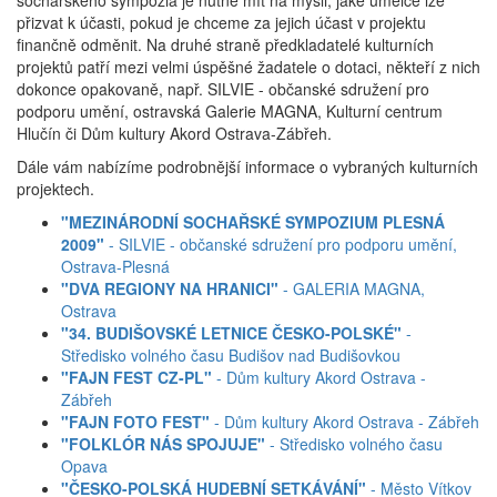
přizvat k účasti, pokud je chceme za jejich účast v projektu
finančně odměnit. Na druhé straně předkladatelé kulturních
projektů patří mezi velmi úspěšné žadatele o dotaci, někteří z nich
dokonce opakovaně, např. SILVIE - občanské sdružení pro
podporu umění, ostravská Galerie MAGNA, Kulturní centrum
Hlučín či Dům kultury Akord Ostrava-Zábřeh.
Dále vám nabízíme podrobnější informace o vybraných kulturních
projektech.
"MEZINÁRODNÍ SOCHAŘSKÉ SYMPOZIUM PLESNÁ
2009"
- SILVIE - občanské sdružení pro podporu umění,
Ostrava-Plesná
"DVA REGIONY NA HRANICI"
- GALERIA MAGNA,
Ostrava
"34. BUDIŠOVSKÉ LETNICE ČESKO-POLSKÉ"
-
Středisko volného času Budišov nad Budišovkou
"FAJN FEST CZ-PL"
- Dům kultury Akord Ostrava -
Zábřeh
"FAJN FOTO FEST"
- Dům kultury Akord Ostrava - Zábřeh
"FOLKLÓR NÁS SPOJUJE"
- Středisko volného času
Opava
"ČESKO-POLSKÁ HUDEBNÍ SETKÁVÁNÍ"
- Město Vítkov