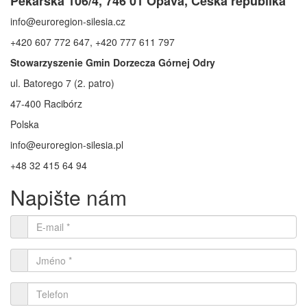
Pekařská 106/4, 746 01 Opava, Česká republika
info@euroregion-silesia.cz
+420 607 772 647, +420 777 611 797
Stowarzyszenie Gmin Dorzecza Górnej Odry
ul. Batorego 7 (2. patro)
47-400 Racibórz
Polska
info@euroregion-silesia.pl
+48 32 415 64 94
Napište nám