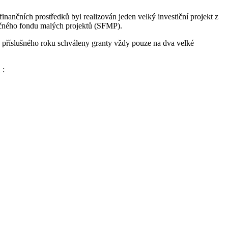
ančních prostředků byl realizován jeden velký investiční projekt z
lečného fondu malých projektů (SFMP).
o příslušného roku schváleny granty vždy pouze na dva velké
 :