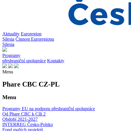
Aktuality
Euroregion
Silesia
Činnost Euroregionu
Silesia
Programy
přeshraniční spolupráce
Kontakty
Menu
Phare CBC CZ-PL
Menu
Programy EU na podporu přeshraniční spolupráce
Od Phare CBC k Cíli 2
Období 2021-2027
INTERREG Česko-Polsko
Fond malých projektů