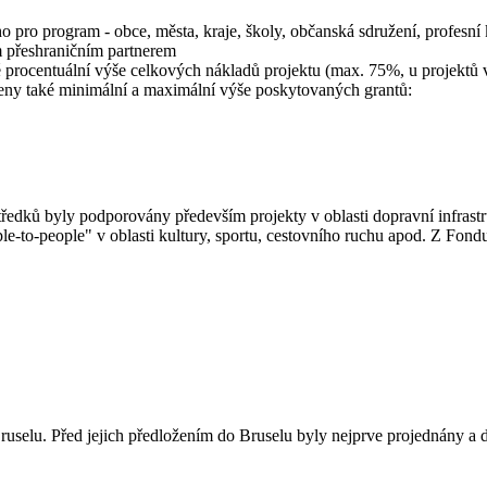
 pro program - obce, města, kraje, školy, občanská sdružení, profesní 
m přeshraničním partnerem
ité procentuální výše celkových nákladů projektu (max. 75%, u projek
veny také minimální a maximální výše poskytovaných grantů :
středků byly podporovány především projekty v oblasti dopravní infrast
e-to-people" v oblasti kultury, sportu, cestovního ruchu apod. Z Fond
ruselu. Před jejich předložením do Bruselu byly nejprve projednány