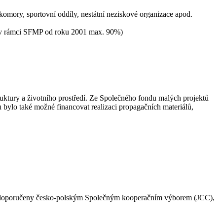
komory, sportovní oddíly, nestátní neziskové organizace apod.
tů v rámci SFMP od roku 2001 max. 90%)
ruktury a životního prostředí. Ze Společného fondu malých projektů
u bylo také možné financovat realizaci propagačních materiálů,
 a doporučeny česko-polským Společným kooperačním výborem (JCC),