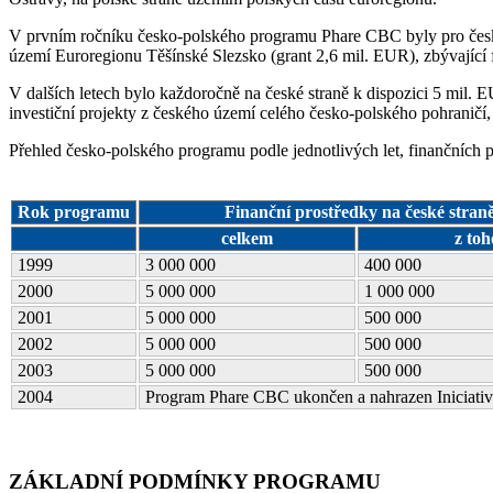
V prvním ročníku česko-polského programu Phare CBC byly pro českou 
území Euroregionu Těšínské Slezsko (grant 2,6 mil. EUR), zbývající
V dalších letech bylo každoročně na české straně k dispozici 5 mil.
investiční projekty z českého území celého česko-polského pohraničí
Přehled česko-polského programu podle jednotlivých let, finančních 
Rok programu
Finanční prostředky na české stran
celkem
z to
1999
3 000 000
400 000
2000
5 000 000
1 000 000
2001
5 000 000
500 000
2002
5 000 000
500 000
2003
5 000 000
500 000
2004
Program Phare CBC ukončen a nahrazen Iniciat
ZÁKLADNÍ PODMÍNKY PROGRAMU