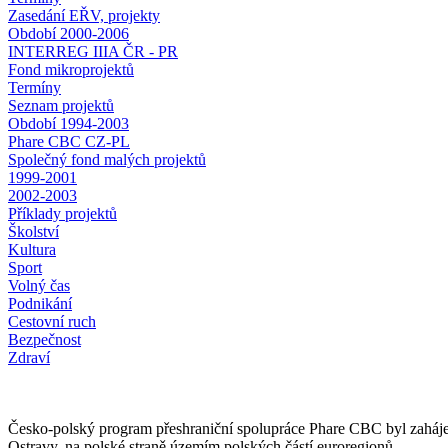
Zasedání EŘV, projekty
Období 2000-2006
INTERREG IIIA ČR - PR
Fond mikroprojektů
Termíny
Seznam projektů
Období 1994-2003
Phare CBC CZ-PL
Společný fond malých projektů
1999-2001
2002-2003
Příklady projektů
Školství
Kultura
Sport
Volný čas
Podnikání
Cestovní ruch
Bezpečnost
Zdraví
Česko-polský program přeshraniční spolupráce Phare CBC byl zaháje
Ostravy, na polské straně územím polských částí euroregionů.