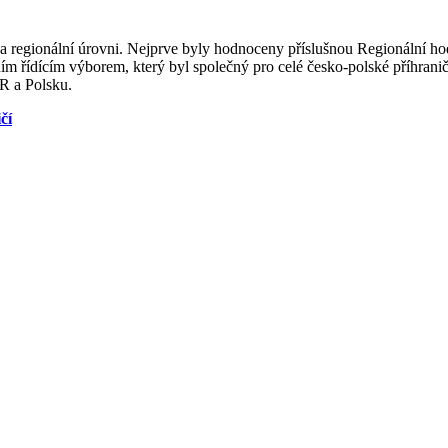
 regionální úrovni. Nejprve byly hodnoceny příslušnou Regionální ho
m řídícím výborem, který byl společný pro celé česko-polské příhranič
R a Polsku.
čí