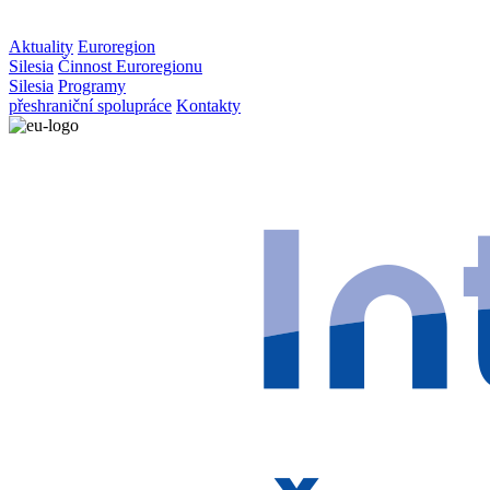
Aktuality
Euroregion
Silesia
Činnost Euroregionu
Silesia
Programy
přeshraniční spolupráce
Kontakty