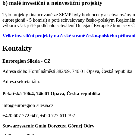
b) malé investiční a neinvestiční projekty
Tyto projekty financované ze SFMP byly hodnoceny a schvalovány na
euroregionů - 5 komisí) a poté schvalovány česko-polským Regionální
výboru však ještě podléhalo schválení Delegací Evropské komise v Č
Velké investiční projekty na české straně česko-polského příhrani
Kontakty
Euroregion Silesia - CZ
Adresa sídla: Horní náměstí 382/69, 746 01 Opava, Česká republika
Adresa sekretariátu:
Pekařská 106/4, 746 01 Opava, Česká republika
info@euroregion-silesia.cz
+420 607 772 647, +420 777 611 797
Stowarzyszenie Gmin Dorzecza Górnej Odry