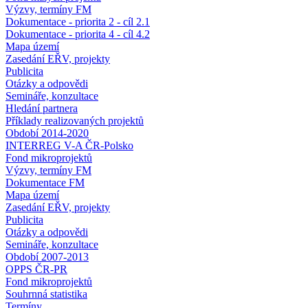
Výzvy, termíny FM
Dokumentace - priorita 2 - cíl 2.1
Dokumentace - priorita 4 - cíl 4.2
Mapa území
Zasedání EŘV, projekty
Publicita
Otázky a odpovědi
Semináře, konzultace
Hledání partnera
Příklady realizovaných projektů
Období 2014-2020
INTERREG V-A ČR-Polsko
Fond mikroprojektů
Výzvy, termíny FM
Dokumentace FM
Mapa území
Zasedání EŘV, projekty
Publicita
Otázky a odpovědi
Semináře, konzultace
Období 2007-2013
OPPS ČR-PR
Fond mikroprojektů
Souhrnná statistika
Termíny