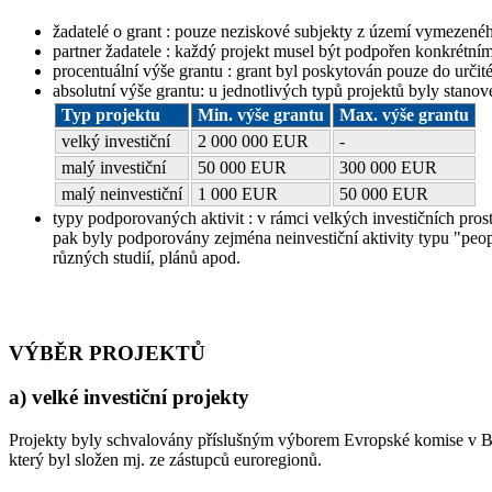
žadatelé o grant : pouze neziskové subjekty z území vymezeného
partner žadatele : každý projekt musel být podpořen konkrétní
procentuální výše grantu : grant byl poskytován pouze do urč
absolutní výše grantu: u jednotlivých typů projektů byly stano
Typ projektu
Min. výše grantu
Max. výše grantu
velký investiční
2 000 000 EUR
-
malý investiční
50 000 EUR
300 000 EUR
malý neinvestiční
1 000 EUR
50 000 EUR
typy podporovaných aktivit : v rámci velkých investičních pro
pak byly podporovány zejména neinvestiční aktivity typu "peopl
různých studií, plánů apod.
VÝBĚR PROJEKTŮ
a) velké investiční projekty
Projekty byly schvalovány příslušným výborem Evropské komise v B
který byl složen mj. ze zástupců euroregionů.