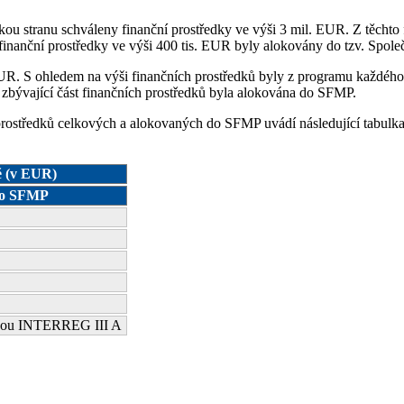
stranu schváleny finanční prostředky ve výši 3 mil. EUR. Z těchto fin
 finanční prostředky ve výši 400 tis. EUR byly alokovány do tzv. Spo
 EUR. S ohledem na výši finančních prostředků byly z programu každéh
, zbývající část finančních prostředků byla alokována do SFMP.
prostředků celkových a alokovaných do SFMP uvádí následující tabulka
ě (v EUR)
ho SFMP
ivou INTERREG III A