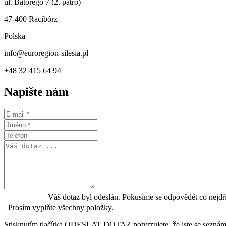
ul. Batorego 7 (2. patro)
47-400 Racibórz
Polska
info@euroregion-silesia.pl
+48 32 415 64 94
Napište nám
Váš dotaz byl odeslán. Pokusíme se odpovědět co nejdř
Prosím vyplňte všechny položky.
Stisknutím tlačítka ODESLAT DOTAZ potvrzujete, že jste se seznámi