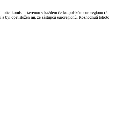
dnotící komisí ustavenou v každém česko-polském euroregionu (5
í a byl opět složen mj. ze zástupců euroregionů. Rozhodnutí tohoto