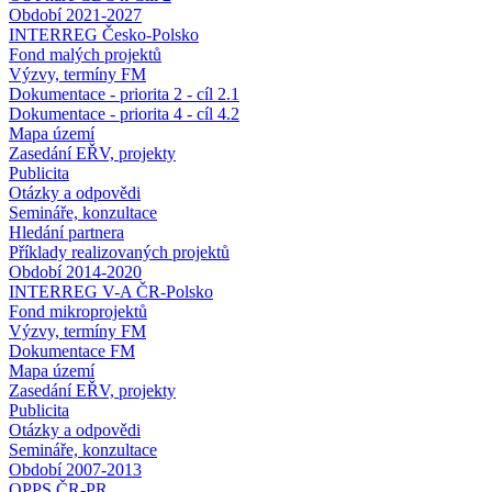
Období 2021-2027
INTERREG Česko-Polsko
Fond malých projektů
Výzvy, termíny FM
Dokumentace - priorita 2 - cíl 2.1
Dokumentace - priorita 4 - cíl 4.2
Mapa území
Zasedání EŘV, projekty
Publicita
Otázky a odpovědi
Semináře, konzultace
Hledání partnera
Příklady realizovaných projektů
Období 2014-2020
INTERREG V-A ČR-Polsko
Fond mikroprojektů
Výzvy, termíny FM
Dokumentace FM
Mapa území
Zasedání EŘV, projekty
Publicita
Otázky a odpovědi
Semináře, konzultace
Období 2007-2013
OPPS ČR-PR