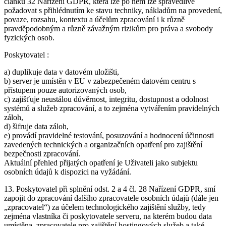
článku 32 Nařízení GDPR, která lze po něm lze spravedlivě
požadovat s přihlédnutím ke stavu techniky, nákladům na provedení,
povaze, rozsahu, kontextu a účelům zpracování i k různě
pravděpodobným a různě závažným rizikům pro práva a svobody
fyzických osob.
Poskytovatel :
a) duplikuje data v datovém uložišti,
b) server je umístěn v EU v zabezpečeném datovém centru s
přístupem pouze autorizovaných osob,
c) zajišťuje neustálou důvěrnost, integritu, dostupnost a odolnost
systémů a služeb zpracování, a to zejména vytvářením pravidelných
záloh,
d) šifruje data záloh,
e) provádí pravidelné testování, posuzování a hodnocení účinnosti
zavedených technických a organizačních opatření pro zajištění
bezpečnosti zpracování.
Aktuální přehled přijatých opatření je Uživateli jako subjektu
osobních údajů k dispozici na vyžádání.
13. Poskytovatel při splnění odst. 2 a 4 čl. 28 Nařízení GDPR, smí
zapojit do zpracování dalšího zpracovatele osobních údajů (dále jen
„zpracovatel“) za účelem technologického zajištění služby, tedy
zejména vlastníka či poskytovatele serveru, na kterém budou data
umístěna, zpracovatele pro zajištění hostingových služeb a také