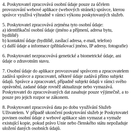
4. Poskytovatel zpracovává osobní údaje pouze za účelem
provozování webové aplikace (webových stránek) správce, kterou
správce využívá výhradně v rámci výkonu poskytovaných služeb.
5. Poskytovatel zpracovává zejména tyto osobní údaje:
a) identifikační osobní údaje (jméno a příjmení, adresa bytu,
bydliště)
b) kontaktní údaje (bydliště, zasílací adresa, e-mail, telefon)
c) další údaje a informace (přihlašovací jméno, IP adresy, fotografie)
6. Poskytovatel nezpracovává genetické a biometrické údaje, ani
údaje o zdravotním stavu.
7. Osobní údaje do aplikace provozované správcem a zpracovatelem
zadává správce a zpracovatel, některé údaje zadává přímo subjekt
údajů. Správce a zpracovatel, případně subjekt údajů v rámci svého
oprávnění, zadané údaje rovněž aktualizuje nebo vymazává.
Poskytovatel do zpracovávaných dat zasahuje pouze výjimečně, a to
pouze pro jejich rozpor se zákonem.
8. Poskytovatel zpracovává data po dobu využívání Služeb
Uživatelem. V případě ukončení poskytování služeb je Poskytovatel
povinen osobní údaje z webové aplikace sám vymazat a vymaže
existující kopie, pokud právo Unie nebo členského státu nepožaduje
uložení daných osobních údajů.