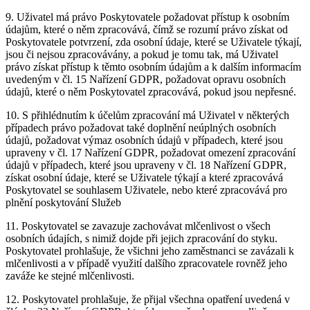
9. Uživatel má právo Poskytovatele požadovat přístup k osobním
údajům, které o něm zpracovává, čímž se rozumí právo získat od
Poskytovatele potvrzení, zda osobní údaje, které se Uživatele týkají,
jsou či nejsou zpracovávány, a pokud je tomu tak, má Uživatel
právo získat přístup k těmto osobním údajům a k dalším informacím
uvedeným v čl. 15 Nařízení GDPR, požadovat opravu osobních
údajů, které o něm Poskytovatel zpracovává, pokud jsou nepřesné.
10. S přihlédnutím k účelům zpracování má Uživatel v některých
případech právo požadovat také doplnění neúplných osobních
údajů, požadovat výmaz osobních údajů v případech, které jsou
upraveny v čl. 17 Nařízení GDPR, požadovat omezení zpracování
údajů v případech, které jsou upraveny v čl. 18 Nařízení GDPR,
získat osobní údaje, které se Uživatele týkají a které zpracovává
Poskytovatel se souhlasem Uživatele, nebo které zpracovává pro
plnění poskytování Služeb
11. Poskytovatel se zavazuje zachovávat mlčenlivost o všech
osobních údajích, s nimiž dojde při jejich zpracování do styku.
Poskytovatel prohlašuje, že všichni jeho zaměstnanci se zavázali k
mlčenlivosti a v případě využití dalšího zpracovatele rovněž jeho
zaváže ke stejné mlčenlivosti.
12. Poskytovatel prohlašuje, že přijal všechna opatření uvedená v