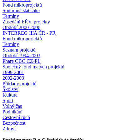
Fond mikroprojektů
Souhrnná statistika
Termíny
Zasedání EŘV, projekty
Období 2000-2006
INTERREG IIIA ČR - PR
Fond mikroprojektů
Termíny
Seznam projektů
Období 1994-2003
Phare CBC CZ-PL
Společný fond malých projektů
1999-2001
2002-2003
Příklady projektů
Školství
Kultura
Sport
Volný čas
Podnikání
Cestovní ruch
Bezpečnost
Zdraví