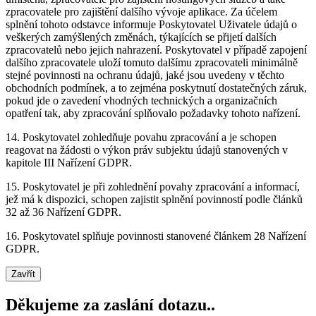
zpracovatele pro zajištění dalšího vývoje aplikace. Za účelem
splnění tohoto odstavce informuje Poskytovatel Uživatele údajů o
veškerých zamýšlených změnách, týkajících se přijetí dalších
zpracovatelů nebo jejich nahrazení. Poskytovatel v případě zapojení
dalšího zpracovatele uloží tomuto dalšímu zpracovateli minimálně
stejné povinnosti na ochranu údajů, jaké jsou uvedeny v těchto
obchodních podmínek, a to zejména poskytnutí dostatečných záruk,
pokud jde o zavedení vhodných technických a organizačních
opatření tak, aby zpracování splňovalo požadavky tohoto nařízení.
14. Poskytovatel zohledňuje povahu zpracování a je schopen
reagovat na žádosti o výkon práv subjektu údajů stanovených v
kapitole III Nařízení GDPR.
15. Poskytovatel je při zohlednění povahy zpracování a informací,
jež má k dispozici, schopen zajistit splnění povinností podle článků
32 až 36 Nařízení GDPR.
16. Poskytovatel splňuje povinnosti stanovené článkem 28 Nařízení
GDPR.
Zavřít
Děkujeme za zaslání dotazu..