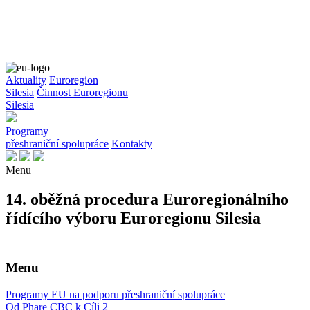
Aktuality
Euroregion
Silesia
Činnost Euroregionu
Silesia
Programy
přeshraniční spolupráce
Kontakty
Menu
14. oběžná procedura Euroregionálního
řídícího výboru Euroregionu Silesia
Menu
Programy EU na podporu přeshraniční spolupráce
Od Phare CBC k Cíli 2