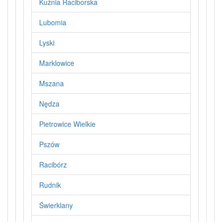
Kuźnia Raciborska
Lubomia
Lyski
Marklowice
Mszana
Nędza
Pietrowice Wielkie
Pszów
Racibórz
Rudnik
Świerklany