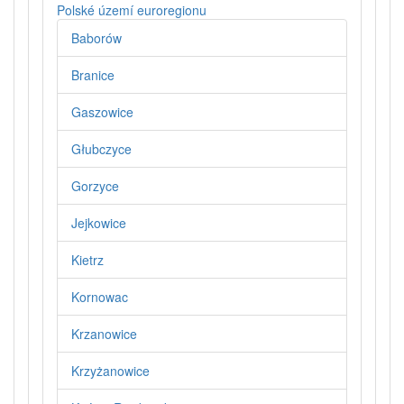
Polské území euroregionu
Baborów
Branice
Gaszowice
Głubczyce
Gorzyce
Jejkowice
Kietrz
Kornowac
Krzanowice
Krzyżanowice