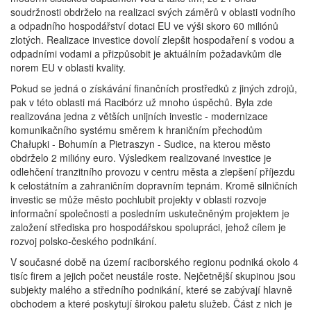
soudržnosti obdrželo na realizaci svých záměrů v oblasti vodního
a odpadního hospodářství dotaci EU ve výši skoro 60 miliónů
zlotých. Realizace investice dovolí zlepšit hospodaření s vodou a
odpadními vodami a přizpůsobit je aktuálním požadavkům dle
norem EU v oblasti kvality.
Pokud se jedná o získávání finančních prostředků z jiných zdrojů,
pak v této oblasti má Racibórz už mnoho úspěchů. Byla zde
realizována jedna z větších unijních investic - modernizace
komunikačního systému směrem k hraničním přechodům
Chałupki - Bohumín a Pietraszyn - Sudice, na kterou město
obdrželo 2 milióny euro. Výsledkem realizované investice je
odlehčení tranzitního provozu v centru města a zlepšení příjezdu
k celostátním a zahraničním dopravním tepnám. Kromě silničních
investic se může město pochlubit projekty v oblasti rozvoje
informační společnosti a posledním uskutečněným projektem je
založení střediska pro hospodářskou spolupráci, jehož cílem je
rozvoj polsko-českého podnikání.
V současné době na území raciborského regionu podniká okolo 4
tisíc firem a jejich počet neustále roste. Nejčetnější skupinou jsou
subjekty malého a středního podnikání, které se zabývají hlavně
obchodem a které poskytují širokou paletu služeb. Část z nich je