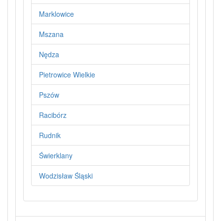
Marklowice
Mszana
Nędza
Pietrowice Wielkie
Pszów
Racibórz
Rudnik
Świerklany
Wodzisław Śląski