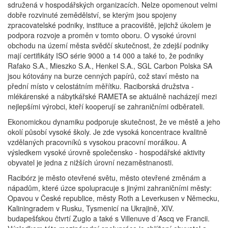
sdružená v hospodářských organizacích. Nelze opomenout velmi
dobře rozvinuté zemědělství, se kterým jsou spojeny
zpracovatelské podniky, instituce a pracoviště, jejichž úkolem je
podpora rozvoje a proměn v tomto oboru. O vysoké úrovni
obchodu na území města svědčí skutečnost, že zdejší podniky
mají certifikáty ISO série 9000 a 14 000 a také to, že podniky
Rafako S.A., Mieszko S.A., Henkel S.A., SGL Carbon Polska SA
jsou kótovány na burze cenných papírů, což staví město na
přední místo v celostátním měřítku. Raciborská družstva -
mlékárenské a nábytkářské RAMETA se aktuálně nacházejí mezi
nejlepšími výrobci, kteří kooperují se zahraničními odběrateli.
Ekonomickou dynamiku podporuje skutečnost, že ve městě a jeho
okolí působí vysoké školy. Je zde vysoká koncentrace kvalitně
vzdělaných pracovníků s vysokou pracovní morálkou. A
výsledkem vysoké úrovně společensko - hospodářské aktivity
obyvatel je jedna z nižších úrovní nezaměstnanosti.
Racibórz je město otevřené světu, město otevřené změnám a
nápadům, které úzce spolupracuje s jinými zahraničními městy:
Opavou v České republice, městy Roth a Leverkusen v Německu,
Kaliningradem v Rusku, Tysmenicí na Ukrajině, XIV.
budapešťskou čtvrtí Zuglo a také s Villenuve d´Ascq ve Francii.