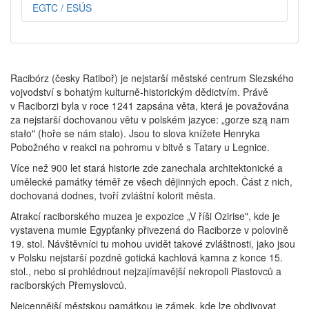
EGTC / ESÚS
Racibórz (česky Ratiboř) je nejstarší městské centrum Slezského
vojvodství s bohatým kulturně-historickým dědictvím. Právě
v Raciborzi byla v roce 1241 zapsána věta, která je považována
za nejstarší dochovanou větu v polském jazyce: „gorze szą nam
stało" (hoře se nám stalo). Jsou to slova knížete Henryka
Pobožného v reakci na pohromu v bitvě s Tatary u Legnice.
Více než 900 let stará historie zde zanechala architektonické a
umělecké památky téměř ze všech dějinných epoch. Část z nich,
dochovaná dodnes, tvoří zvláštní kolorit města.
Atrakcí raciborského muzea je expozice „V říši Ozirise", kde je
vystavena mumie Egypťanky přivezená do Raciborze v polovině
19. stol. Návštěvníci tu mohou uvidět takové zvláštnosti, jako jsou
v Polsku nejstarší pozdně gotická kachlová kamna z konce 15.
stol., nebo si prohlédnout nejzajímavější nekropoli Piastovců a
raciborských Přemyslovců.
Nejcennější městskou památkou je zámek, kde lze obdivovat