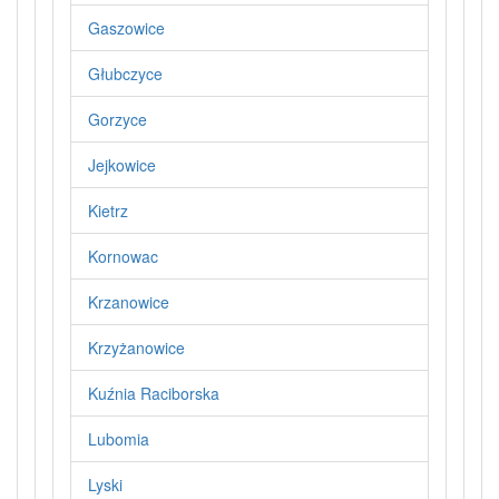
Gaszowice
Głubczyce
Gorzyce
Jejkowice
Kietrz
Kornowac
Krzanowice
Krzyżanowice
Kuźnia Raciborska
Lubomia
Lyski