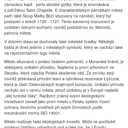
zámeckou kapli - perlu slezské gotiky, která je srovnávána
s pařížskou Saint Chapelle. K charakteristickým památkám města
patří také Sloup Matky Boží situovaný na náměstí, který byl
postaven v letech 1725 - 1727. Tento kamenný monument je
ozdoben četnými sochami, rovněž podobiznou sv. Marcela,
patrona města.
V dobrém stavu se dochovaly také městské hradby. Někdejší
bašta je dnes jedním z městských symbolů, který se nachází také
na reprezentačním logu města.
Město situované v polsko-českém pohraničí, v Moravské bráně, je
obklopeno unikátní přírodou. Najdeme tu první arboretum ve
Slezsku, které založila Polská akademie věd. Za zmínku stojí
rovněž překrásná přírodní lesní a rybníková rezervace Łężczok,
která je částí Cisterciáckých krajinných kompozic. Unikátní příroda
nechybí ani v centru města, jehož ozdobou je v Evropě nejdelší
„alej turecké lísky". Racibórz známý svými ekologickými
iniciativami zavedl jako první město v Polsku systém řízení
ochrany životního prostředí při svých činnostech podle
mezinárodní normy ISO 14001.
Město realizuje řadu ekologických investic. Může se pochlubit
moderní čističkou odpadních vod a také tím, že z Fondu