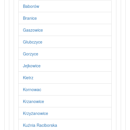
Baborów
Branice
Gaszowice
Głubczyce
Gorzyce
Jejkowice
Kietrz
Kornowac
Krzanowice
Krzyżanowice
Kuźnia Raciborska