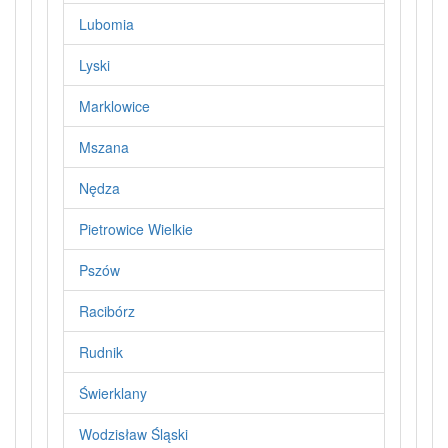
Lubomia
Lyski
Marklowice
Mszana
Nędza
Pietrowice Wielkie
Pszów
Racibórz
Rudnik
Świerklany
Wodzisław Śląski