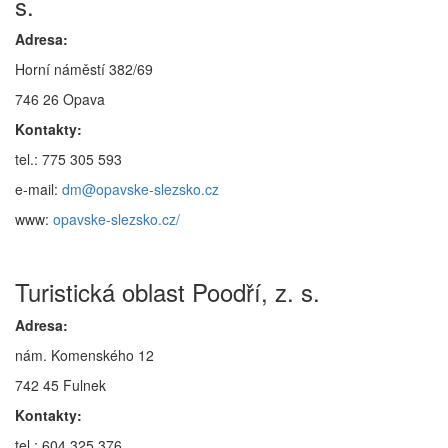
s.
Adresa:
Horní náměstí 382/69
746 26 Opava
Kontakty:
tel.: 775 305 593
e-mail:
dm@opavske-slezsko.cz
www:
opavske-slezsko.cz/
Turistická oblast Poodří, z. s.
Adresa:
nám. Komenského 12
742 45 Fulnek
Kontakty:
tel.: 604 325 376