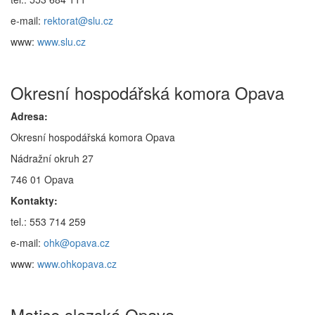
e-mail:
rektorat@slu.cz
www:
www.slu.cz
Okresní hospodářská komora Opava
Adresa:
Okresní hospodářská komora Opava
Nádražní okruh 27
746 01 Opava
Kontakty:
tel.: 553 714 259
e-mail:
ohk@opava.cz
www:
www.ohkopava.cz
Matice slezská Opava