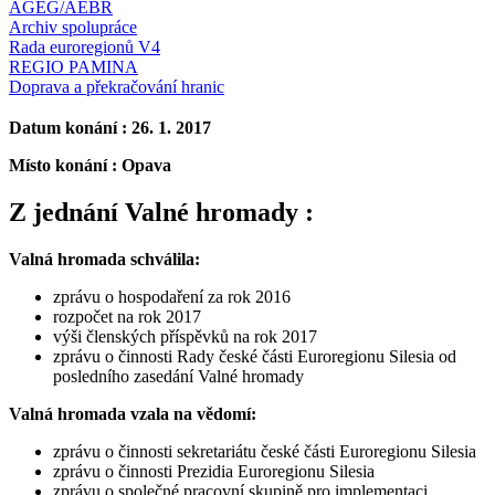
AGEG/AEBR
Archiv spolupráce
Rada euroregionů V4
REGIO PAMINA
Doprava a překračování hranic
Datum konání : 26. 1. 2017
Místo konání : Opava
Z jednání Valné hromady :
Valná hromada schválila:
zprávu o hospodaření za rok 2016
rozpočet na rok 2017
výši členských příspěvků na rok 2017
zprávu o činnosti Rady české části Euroregionu Silesia od
posledního zasedání Valné hromady
Valná hromada vzala na vědomí:
zprávu o činnosti sekretariátu české části Euroregionu Silesia
zprávu o činnosti Prezidia Euroregionu Silesia
zprávu o společné pracovní skupině pro implementaci