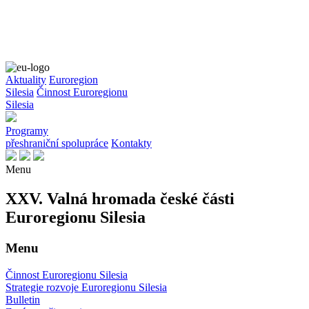
Aktuality
Euroregion
Silesia
Činnost Euroregionu
Silesia
Programy
přeshraniční spolupráce
Kontakty
Menu
XXV. Valná hromada české části
Euroregionu Silesia
Menu
Činnost Euroregionu Silesia
Strategie rozvoje Euroregionu Silesia
Bulletin