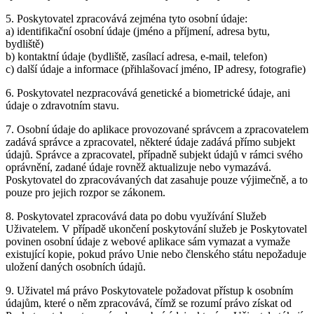
5. Poskytovatel zpracovává zejména tyto osobní údaje:
a) identifikační osobní údaje (jméno a příjmení, adresa bytu,
bydliště)
b) kontaktní údaje (bydliště, zasílací adresa, e-mail, telefon)
c) další údaje a informace (přihlašovací jméno, IP adresy, fotografie)
6. Poskytovatel nezpracovává genetické a biometrické údaje, ani
údaje o zdravotním stavu.
7. Osobní údaje do aplikace provozované správcem a zpracovatelem
zadává správce a zpracovatel, některé údaje zadává přímo subjekt
údajů. Správce a zpracovatel, případně subjekt údajů v rámci svého
oprávnění, zadané údaje rovněž aktualizuje nebo vymazává.
Poskytovatel do zpracovávaných dat zasahuje pouze výjimečně, a to
pouze pro jejich rozpor se zákonem.
8. Poskytovatel zpracovává data po dobu využívání Služeb
Uživatelem. V případě ukončení poskytování služeb je Poskytovatel
povinen osobní údaje z webové aplikace sám vymazat a vymaže
existující kopie, pokud právo Unie nebo členského státu nepožaduje
uložení daných osobních údajů.
9. Uživatel má právo Poskytovatele požadovat přístup k osobním
údajům, které o něm zpracovává, čímž se rozumí právo získat od