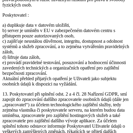
fyzických osob.
Poskytovatel :
a) duplikuje data v datovém uložišti,
b) server je umístěn v EU v zabezpečeném datovém centru s
přístupem pouze autorizovaných osob,
c) zajišťuje neustálou důvěrnost, integritu, dostupnost a odolnost
systémů a služeb zpracování, a to zejména vytvářením pravidelných
záloh,
d) šifruje data záloh,
e) provádí pravidelné testování, posuzování a hodnocení účinnosti
zavedených technických a organizačních opatření pro zajištění
bezpečnosti zpracování.
Aktuální přehled přijatých opatření je Uživateli jako subjektu
osobních údajů k dispozici na vyžádání.
13. Poskytovatel při splnění odst. 2 a 4 čl. 28 Nařízení GDPR, smí
zapojit do zpracování dalšího zpracovatele osobních údajů (dále jen
„zpracovatel“) za účelem technologického zajištění služby, tedy
zejména vlastníka či poskytovatele serveru, na kterém budou data
umístěna, zpracovatele pro zajištění hostingových služeb a také
zpracovatele pro zajištění dalšího vývoje aplikace. Za účelem
splnění tohoto odstavce informuje Poskytovatel Uživatele údajů o
veškerých zamýšlených změnách, týkajících se přijetí dalších