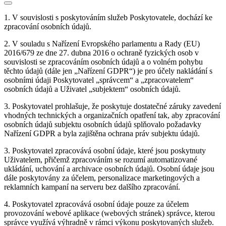
1. V souvislosti s poskytováním služeb Poskytovatele, dochází ke
zpracování osobních údajů.
2. V souladu s Nařízení Evropského parlamentu a Rady (EU)
2016/679 ze dne 27. dubna 2016 o ochraně fyzických osob v
souvislosti se zpracováním osobních údajů a o volném pohybu
těchto údajů (dále jen „Nařízení GDPR“) je pro účely nakládání s
osobními údaji Poskytovatel „správcem“ a „zpracovatelem“
osobních údajů a Uživatel „subjektem“ osobních údajů.
3. Poskytovatel prohlašuje, že poskytuje dostatečné záruky zavedení
vhodných technických a organizačních opatření tak, aby zpracování
osobních údajů subjektu osobních údajů splňovalo požadavky
Nařízení GDPR a byla zajištěna ochrana práv subjektu údajů.
3. Poskytovatel zpracovává osobní údaje, které jsou poskytnuty
Uživatelem, přičemž zpracováním se rozumí automatizované
ukládání, uchování a archivace osobních údajů. Osobní údaje jsou
dále poskytovány za účelem, personalizace marketingových a
reklamních kampaní na serveru bez dalšího zpracování.
4. Poskytovatel zpracovává osobní údaje pouze za účelem
provozování webové aplikace (webových stránek) správce, kterou
správce využívá výhradně v rámci výkonu poskytovaných služeb.