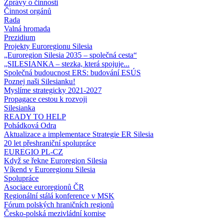
Zprávy o činnosti
Činnost orgánů
Rada
Valná hromada
Prezidium
Projekty Euroregionu Silesia
„Euroregion Silesia 2035 – společná cesta“
„SILESIANKA – stezka, která spojuje...
Společná budoucnost ERS: budování ESÚS
Poznej naši Silesianku!
Myslíme strategicky 2021-2027
Propagace cestou k rozvoji
Silesianka
READY TO HELP
Pohádková Odra
Aktualizace a implementace Strategie ER Silesia
20 let přeshraniční spolupráce
EUREGIO PL-CZ
Když se řekne Euroregion Silesia
Víkend v Euroregionu Silesia
Spolupráce
Asociace euroregionů ČR
Regionální stálá konference v MSK
Fórum polských hraničních regionů
Česko-polská mezivládní komise