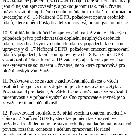
Poskytovatele potvrzení, zda osobní údaje, které se Uživatele týkají,
jsou či nejsou zpracovávány, a pokud je tomu tak, má Uživatel
právo získat přístup k těmto osobním údajům a k dalším informacím
uvedeným v čl. 15 Nařízení GDPR, požadovat opravu osobních
údajů, které o něm Poskytovatel zpracovává, pokud jsou nepřesné.
10. S přihlédnutím k účelům zpracování má Uživatel v některých
případech právo požadovat také doplnění neúplných osobních
údajů, požadovat výmaz osobních údajů v případech, které jsou
upraveny v čl. 17 Nařízení GDPR, požadovat omezení zpracování
údajů v případech, které jsou upraveny v čl. 18 Nařízení GDPR,
získat osobní údaje, které se Uživatele týkají a které zpracovává
Poskytovatel se souhlasem Uživatele, nebo které zpracovává pro
plnění poskytování Služeb
11. Poskytovatel se zavazuje zachovávat mlčenlivost o všech
osobních údajích, s nimiž dojde při jejich zpracování do styku.
Poskytovatel prohlašuje, že všichni jeho zaměstnanci se zavázali k
mlčenlivosti a v případě využití dalšího zpracovatele rovněž jeho
zaváže ke stejné mlčenlivosti.
12. Poskytovatel prohlašuje, že přijal všechna opatření uvedená v
článku 32 Nařízení GDPR, která lze po něm lze spravedlivě
požadovat s přihlédnutím ke stavu techniky, nákladům na provedení,
povaze, rozsahu, kontextu a účelům zpracování i k různě
pravděpodobným a různě závažným rizikům pro práva a svobody