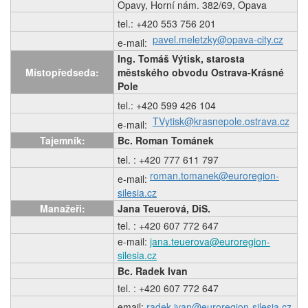
Opavy, Horní nám. 382/69, Opava
tel.: +420 553 756 201
pavel.meletzky@opava-city.cz
e-mail:
Ing.
Tomáš Výtisk, starosta
Místopředseda:
městského obvodu Ostrava-Krásné
Pole
tel.: +420 599 426 104
TVytisk@krasnepole.ostrava.cz
e-mail:
Tajemník:
Bc.
Roman Tománek
tel.
: +420 777 611 797
roman.tomanek@euroregion-
e-mail:
silesia.cz
Manažeři:
Jana Teuerová, DiS.
tel.
: +420 607 772 647
e-mail:
jana.teuerova@euroregion-
silesia.cz
‍Bc. Radek Ivan
tel.
: +420 607 772 647
‍email:
radek.ivan@euroregion-silesia.cz