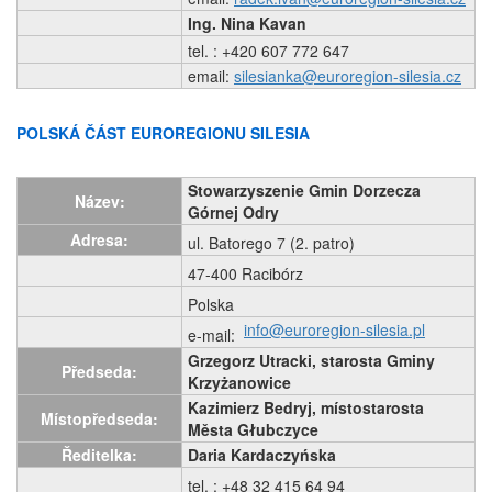
Ing. Nina Kavan
tel.
: +420 607 772 647
email:
silesianka@euroregion-silesia.cz
POLSKÁ ČÁST EUROREGIONU SILESIA
Stowarzyszenie Gmin Dorzecza
Název:
Górnej Odry
Adresa:
ul.
Batorego 7 (2. patro)
47-400 Racibórz
Polska
info@euroregion-silesia.pl
e-mail:
Grzegorz Utracki, starosta Gminy
Předseda:
Krzyżanowice
Kazimierz Bedryj, místostarosta
Místopředseda:
Města Głubczyce
Ředitelka:
Daria Kardaczyńska
tel.
: +48 32 415 64 94