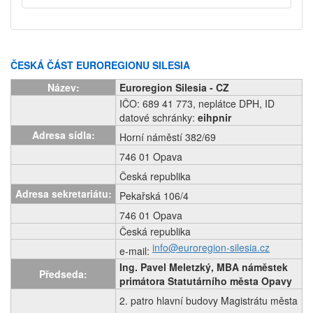
ČESKÁ ČÁST EUROREGIONU SILESIA
Název:
Euroregion Silesia - CZ
IČO: 689 41 773, neplátce DPH, ID
datové schránky:
eihpnir
Adresa sídla:
Horní náměstí 382/
69
746 01 Opava
Česká republika
Adresa sekretariátu:
Pekařská 106/4
746 01 Opava
Česká republika
info@euroregion-silesia.cz
e-mail:
Ing.
Pavel Meletzký, MBA náměstek
Předseda:
primátora Statutárního města Opavy
2. patro hlavní budovy Magistrátu města