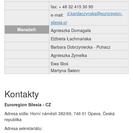
fax: + 48 32 415 30 95
d.kardaczynska@euroregion-
e-mail:
silesia.pl
Manažeři:
Agnieszka Domagała
Elżbieta Łachmańska
Barbara Dobrzyniecka - Puhacz
Agnieszka Zymelka
Ewa Stoś
Martyna Świerc
Kontakty
Euroregion Silesia - CZ
Adresa sídla: Horní náměstí 382/69, 746 01 Opava, Česká
republika
Adresa sekretariátu: