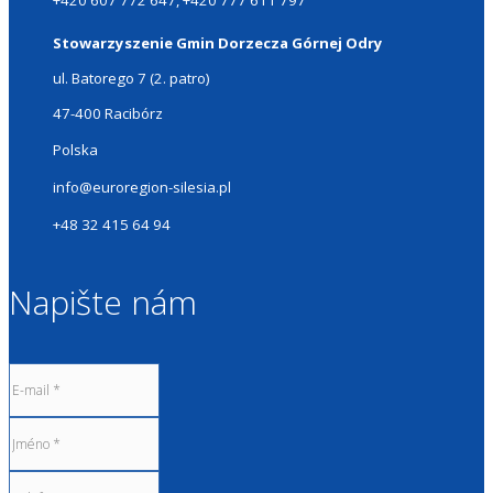
+420 607 772 647, +420 777 611 797
Stowarzyszenie Gmin Dorzecza Górnej Odry
ul. Batorego 7 (2. patro)
47-400 Racibórz
Polska
info@euroregion-silesia.pl
+48 32 415 64 94
Napište nám