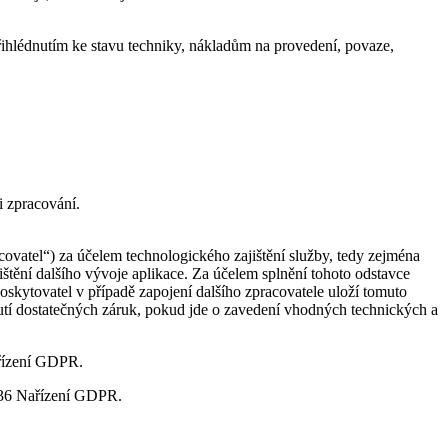
řihlédnutím ke stavu techniky, nákladům na provedení, povaze,
i zpracování.
acovatel“) za účelem technologického zajištění služby, tedy zejména
jištění dalšího vývoje aplikace. Za účelem splnění tohoto odstavce
oskytovatel v případě zapojení dalšího zpracovatele uloží tomuto
utí dostatečných záruk, pokud jde o zavedení vhodných technických a
ařízení GDPR.
až 36 Nařízení GDPR.