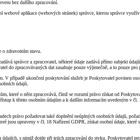
rveru bez dalšího zpracování.
ní webové aplikace (webových stránek) správce, kterou správce využí
e o zdravotním stavu.
dává správce a zpracovatel, některé údaje zadává přímo subjekt údajů.
atel do zpracovávaných dat zasahuje pouze výjimečně, a to pouze pro 
m. V případě ukončení poskytování služeb je Poskytovatel povinen oso
sobních údajů.
m, které o něm zpracovává, čímž se rozumí právo získat od Poskytovatel
 přístup k těmto osobním údajům a k dalším informacím uvedeným v čl
padech právo požadovat také doplnění neúplných osobních údajů, požad
é jsou upraveny v čl. 18 Nařízení GDPR, získat osobní údaje, které se
údajích, s nimiž dojde při jejich zpracování do styku. Poskytovatel pro