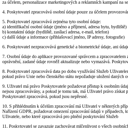
za účelem, personalizace marketingových a reklamních kampaní na se
4. Poskytovatel zpracovává osobní údaje pouze za účelem provozová
5. Poskytovatel zpracovává zejména tyto osobní údaje:
a) identifikační osobní údaje (jméno a příjmení, adresa bytu, bydliště)
b) kontaktní údaje (bydliště, zasílací adresa, e-mail, telefon)
c) další údaje a informace (přihlašovací jméno, IP adresy, fotografie)
6. Poskytovatel nezpracovává genetické a biometrické údaje, ani údaj
7. Osobní údaje do aplikace provozované správcem a zpracovatelem za
oprávnění, zadané údaje rovněž aktualizuje nebo vymazává. Poskytov
8. Poskytovatel zpracovává data po dobu využívání Služeb Uživatele
pokud právo Unie nebo členského státu nepožaduje uložení daných o
9. Uživatel má právo Poskytovatele požadovat přístup k osobním údajů
nejsou zpracovávány, a pokud je tomu tak, má Uživatel právo získat
Poskytovatel zpracovává, pokud jsou nepřesné.
10. S přihlédnutím k účelům zpracování má Uživatel v některých pří
Nařízení GDPR, požadovat omezení zpracování údajů v případech, kter
Uživatele, nebo které zpracovává pro plnění poskytování Služeb
11. Poskytovatel se zavazuje zachovávat mlčenlivost o všech osobních 