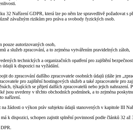
nlivosti.
lánku 32 Nařízení GDPR, která lze po něm lze spravedlivě požadovat s p
různě závažným rizikům pro práva a svobody fyzických osob.
em pouze autorizovaných osob,
stémů a služeb zpracování, a to zejména vytvářením pravidelných záloh,
vedených technických a organizačních opatření pro zajištění bezpečnost
h údajů k dispozici na vyžádání.
pojit do zpracování dalšího zpracovatele osobních údajů (dále jen „zpr
racovatele pro zajištění hostingových služeb a také zpracovatele pro za
ch, týkajících se přijetí dalších zpracovatelů nebo jejich nahrazení. P
jaké jsou uvedeny v těchto obchodních podmínek, a to zejména poskytn
o nařízení.
 na žádosti o výkon práv subjektu údajů stanovených v kapitole III N
ž má k dispozici, schopen zajistit splnění povinností podle článků 32 
 GDPR.