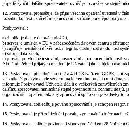
případě využití dalšího zpracovatele rovněž jeho zaváže ke stejné mlče
12. Poskytovatel prohlašuje, že přijal všechna opatření uvedená v č
rozsahu, kontextu a účelům zpracování i k různě pravděpodobným a 
Poskytovatel :
a) duplikuje data v datovém uložišti,
b) server je umístěn v EU v zabezpečeném datovém centru s přístup
c) zajišťuje neustálou důvěrnost, integritu, dostupnost a odolnost sy
d) šifruje data záloh,
e) provádí pravidelné testování, posuzování a hodnocení účinnosti za
Aktuální přehled přijatých opatření je Uživateli jako subjektu osobníc
13. Poskytovatel při splnění odst. 2 a 4 čl. 28 Nařízení GDPR, smí za
vlastníka či poskytovatele serveru, na kterém budou data umístěna, zp
informuje Poskytovatel Uživatele údajů o veškerých zamýšlených změná
dalšímu zpracovateli minimálně stejné povinnosti na ochranu údajů, 
organizačních opatření tak, aby zpracování splňovalo požadavky tohot
14. Poskytovatel zohledňuje povahu zpracování a je schopen reagovat
15. Poskytovatel je při zohlednění povahy zpracování a informací, je
16. Poskytovatel splňuje povinnosti stanovené článkem 28 Nařízení