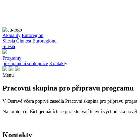
Aktuality
Euroregion
Silesia
Činnost Euroregionu
Silesia
Programy
přeshraniční spolupráce
Kontakty
Menu
Pracovní skupina pro přípravu programu
V Ostravě včera poprvé zasedla Pracovní skupina pro přípravu prog
Na tomto a dalších jednáních se projednávají hlavní východiska nové
Kontakty